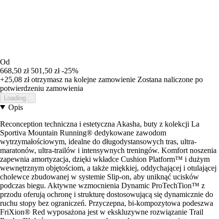
Od
668,50 zł
501,50 zł
-25%
+25,08 zł
otrzymasz na kolejne zamowienie
Zostana naliczone po
potwierdzeniu zamowienia
Loading...
Opis
Reconception techniczna i estetyczna Akasha, buty z kolekcji La
Sportiva Mountain Running® dedykowane zawodom
wytrzymałościowym, idealne do długodystansowych tras, ultra-
maratonów, ultra-trailów i intensywnych treningów. Komfort noszenia
zapewnia amortyzacja, dzięki wkładce Cushion Platform™ i dużym
wewnętrznym objętościom, a także miękkiej, oddychającej i otulającej
cholewce zbudowanej w systemie Slip-on, aby uniknąć ucisków
podczas biegu. Aktywne wzmocnienia Dynamic ProTechTion™ z
przodu oferują ochronę i strukturę dostosowującą się dynamicznie do
ruchu stopy bez ograniczeń. Przyczepna, bi-kompozytowa podeszwa
FriXion® Red wyposażona jest w ekskluzywne rozwiązanie Trail