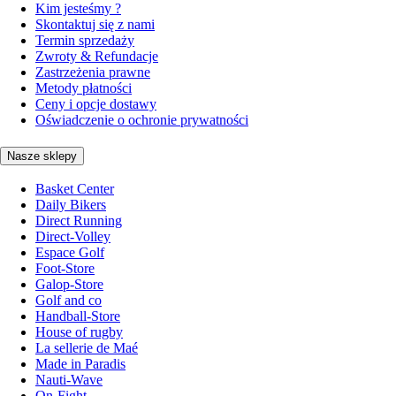
Kim jesteśmy ?
Skontaktuj się z nami
Termin sprzedaży
Zwroty & Refundacje
Zastrzeżenia prawne
Metody płatności
Ceny i opcje dostawy
Oświadczenie o ochronie prywatności
Nasze sklepy
Basket Center
Daily Bikers
Direct Running
Direct-Volley
Espace Golf
Foot-Store
Galop-Store
Golf and co
Handball-Store
House of rugby
La sellerie de Maé
Made in Paradis
Nauti-Wave
On-Fight