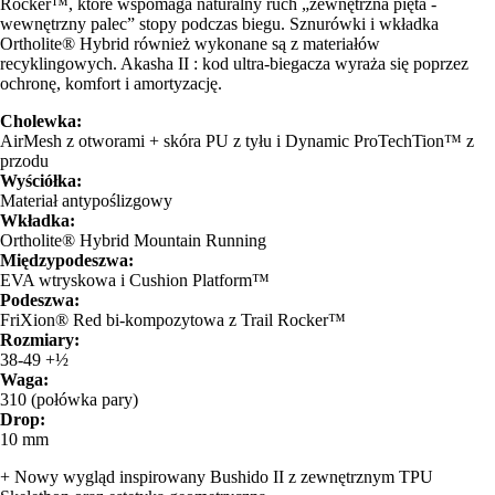
Rocker™, które wspomaga naturalny ruch „zewnętrzna pięta -
wewnętrzny palec” stopy podczas biegu. Sznurówki i wkładka
Ortholite® Hybrid również wykonane są z materiałów
recyklingowych. Akasha II : kod ultra-biegacza wyraża się poprzez
ochronę, komfort i amortyzację.
Cholewka:
AirMesh z otworami + skóra PU z tyłu i Dynamic ProTechTion™ z
przodu
Wyściółka:
Materiał antypoślizgowy
Wkładka:
Ortholite® Hybrid Mountain Running
Międzypodeszwa:
EVA wtryskowa i Cushion Platform™
Podeszwa:
FriXion® Red bi-kompozytowa z Trail Rocker™
Rozmiary:
38-49 +½
Waga:
310 (połówka pary)
Drop:
10 mm
+ Nowy wygląd inspirowany Bushido II z zewnętrznym TPU