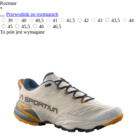
Rozmiar
*
Przewodnik po rozmiarach
39
40
40,5
41
41,5
42
43
43,5
44
45
45,5
46
46,5
To pole jest wymagane