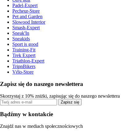
Padel-Expert
Pecheur-Store
Pet and Garden
Slowood Interior
Smash-Expert
Sneak'In
Sneakids
Sport is good
Training-Fit
Trek Expert
Triathlon-Expert
TripnBikers
Vélo-Store
Zapisz się do naszego newslettera
Skorzystaj z 10% zniżki, zapisując się do naszego newslettera
Zapisz się
Bądźmy w kontakcie
Znajdź nas w mediach społecznościowych