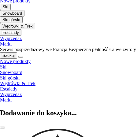
Nowe produkty
Ski
Snowboard
Ski górski
Wędrówki & Trek
Escalady
Wyprzedaż
Marki
Serwis posprzedażowy we Francja
Bezpieczna płatność
Łatwe zwroty
Szukaj
Nowe produkty
Ski
Snowboard
Ski górski
Wędrówki & Trek
Escalady
Wyprzedaż
Marki
Dodawanie do koszyka...