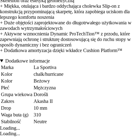
Skelethon oraz estetyką geometryczną
+ Miękka, otulająca i bardzo oddychająca cholewka Slip-on z
konstrukcją przypominającą skarpetę, która zapobiega uciskom dla
lepszego komfortu noszenia
+ Duże objętości zaprojektowane do długotrwałego użytkowania w
zawodach wytrzymałościowych
+ Aktywne wzmocnienia Dynamic ProTechTion™ z przodu, które
zapewniają ochronę i strukturę dostosowującą się do ruchu stopy w
sposób dynamiczny i bez ograniczeń
+ Dodatkowa amortyzacja dzięki wkładce Cushion Platform™
Dodatkowe informacje
Marka
La Sportiva
Kolor
chalk/hurricane
Kolor
Beżowy
Płeć
Mężczyzna
Grupa wiekowa
Dorośli
Zakres
Akasha II
Drop
10 mm
Waga buta (g)
310
Stabilność
Neutre
Loading...
Loading...