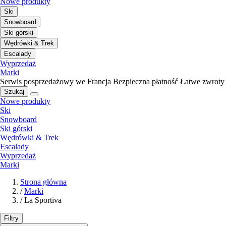
Nowe produkty
Ski
Snowboard
Ski górski
Wędrówki & Trek
Escalady
Wyprzedaż
Marki
Serwis posprzedażowy we Francja
Bezpieczna płatność
Łatwe zwroty
Szukaj
Nowe produkty
Ski
Snowboard
Ski górski
Wędrówki & Trek
Escalady
Wyprzedaż
Marki
Strona główna
/
Marki
/
La Sportiva
Filtry