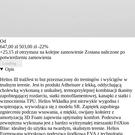
Od
647,00 zł
503,00 zł
-22%
+25,15 zł
otrzymasz na kolejne zamowienie
Zostana naliczone po
potwierdzeniu zamowienia
Loading...
Opis
Helios III trailJest to but przeznaczony do treningów i wyścigów w
trudnym terenie. Jest to produkt Atlheisure z lekką, oddychającą
cholewką wykonaną z unikalnej, termoprzylepnej kombinacji tkaniny
zapobiegającej rozdarciu, siatki monofilamentowej, kanapki z siatki i
wzmocnienia TPU. Helios Wkładka jest niezwykle wygodna i
wspierająca, wywodząca się z modelu SR. Zapiętek zapobiega
zgnieceniu podczas wsuwania, a miękki, owijany kołnierz z
amortyzacją 3D Foam zapewnia optymalny komfort. Podeszwa
zewnętrzna wykonana jest z bardzo wytrzymałej mieszanki FriXion
Blue: idealnej do użytku na twardym, skalistym terenie. Helios
Formowana wtryskowo podeszwa środkowa EVA z technologią