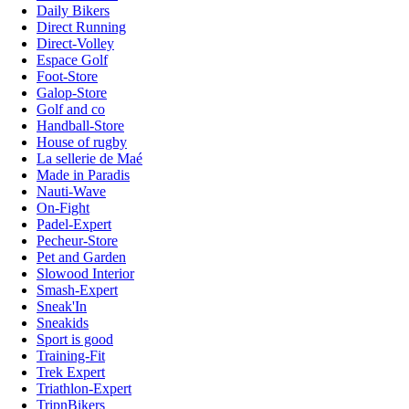
Daily Bikers
Direct Running
Direct-Volley
Espace Golf
Foot-Store
Galop-Store
Golf and co
Handball-Store
House of rugby
La sellerie de Maé
Made in Paradis
Nauti-Wave
On-Fight
Padel-Expert
Pecheur-Store
Pet and Garden
Slowood Interior
Smash-Expert
Sneak'In
Sneakids
Sport is good
Training-Fit
Trek Expert
Triathlon-Expert
TripnBikers