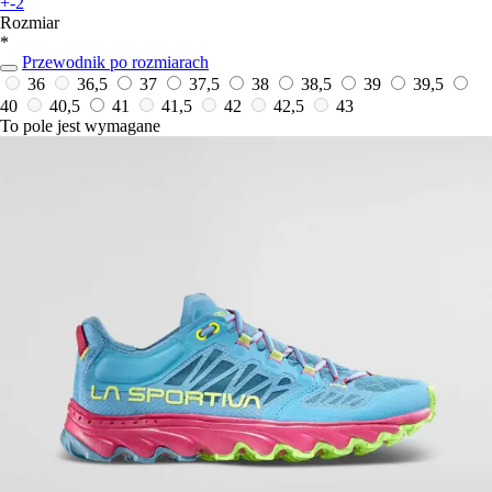
+-2
Rozmiar
*
Przewodnik po rozmiarach
36
36,5
37
37,5
38
38,5
39
39,5
40
40,5
41
41,5
42
42,5
43
To pole jest wymagane