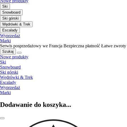
Nowe produkty
Ski
Snowboard
Ski górski
Wędrówki & Trek
Escalady
Wyprzedaż
Marki
Serwis posprzedażowy we Francja
Bezpieczna płatność
Łatwe zwroty
Szukaj
Nowe produkty
Ski
Snowboard
Ski górski
Wędrówki & Trek
Escalady
Wyprzedaż
Marki
Dodawanie do koszyka...