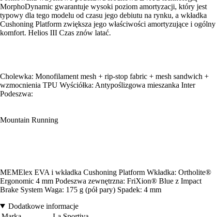
MorphoDynamic gwarantuje wysoki poziom amortyzacji, który jest
typowy dla tego modelu od czasu jego debiutu na rynku, a wkładka
Cushoning Platform zwiększa jego właściwości amortyzujące i ogólny
komfort. Helios III Czas znów latać.
Cholewka: Monofilament mesh + rip-stop fabric + mesh sandwich +
wzmocnienia TPU Wyściółka: Antypoślizgowa mieszanka Inter
Podeszwa:
Mountain Running
MEMElex EVA i wkładka Cushoning Platform Wkładka: Ortholite®
Ergonomic 4 mm Podeszwa zewnętrzna: FriXion® Blue z Impact
Brake System Waga: 175 g (pół pary) Spadek: 4 mm
Dodatkowe informacje
Marka
La Sportiva