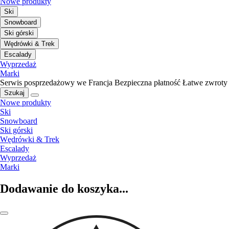
Nowe produkty
Ski
Snowboard
Ski górski
Wędrówki & Trek
Escalady
Wyprzedaż
Marki
Serwis posprzedażowy we Francja
Bezpieczna płatność
Łatwe zwroty
Szukaj
Nowe produkty
Ski
Snowboard
Ski górski
Wędrówki & Trek
Escalady
Wyprzedaż
Marki
Dodawanie do koszyka...