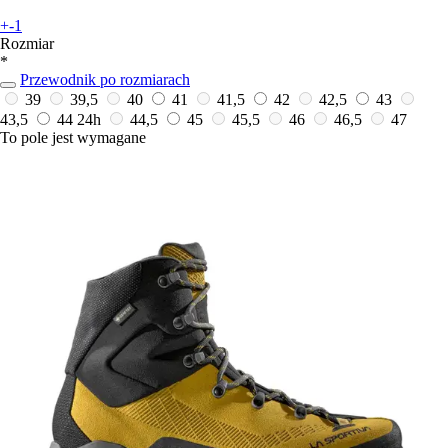
+-1
Rozmiar
*
Przewodnik po rozmiarach
39
39,5
40
41
41,5
42
42,5
43
43,5
44
24h
44,5
45
45,5
46
46,5
47
To pole jest wymagane