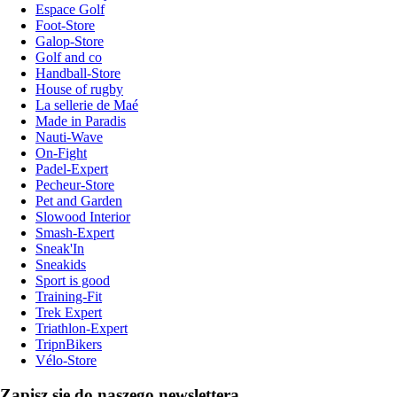
Espace Golf
Foot-Store
Galop-Store
Golf and co
Handball-Store
House of rugby
La sellerie de Maé
Made in Paradis
Nauti-Wave
On-Fight
Padel-Expert
Pecheur-Store
Pet and Garden
Slowood Interior
Smash-Expert
Sneak'In
Sneakids
Sport is good
Training-Fit
Trek Expert
Triathlon-Expert
TripnBikers
Vélo-Store
Zapisz się do naszego newslettera