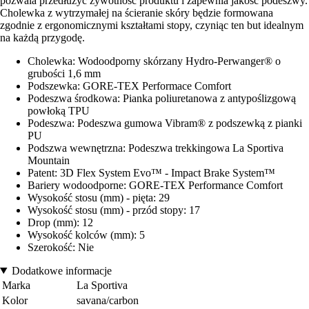
pozwala przedłużyć żywotność produktu i zapewnia jakość podeszwy.
Cholewka z wytrzymałej na ścieranie skóry będzie formowana
zgodnie z ergonomicznymi kształtami stopy, czyniąc ten but idealnym
na każdą przygodę.
Cholewka: Wodoodporny skórzany Hydro-Perwanger® o
grubości 1,6 mm
Podszewka: GORE-TEX Performace Comfort
Podeszwa środkowa: Pianka poliuretanowa z antypoślizgową
powłoką TPU
Podeszwa: Podeszwa gumowa Vibram® z podszewką z pianki
PU
Podszwa wewnętrzna: Podeszwa trekkingowa La Sportiva
Mountain
Patent: 3D Flex System Evo™ - Impact Brake System™
Bariery wodoodporne: GORE-TEX Performance Comfort
Wysokość stosu (mm) - pięta: 29
Wysokość stosu (mm) - przód stopy: 17
Drop (mm): 12
Wysokość kolców (mm): 5
Szerokość: Nie
Dodatkowe informacje
Marka
La Sportiva
Kolor
savana/carbon