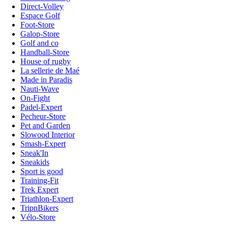
Direct-Volley
Espace Golf
Foot-Store
Galop-Store
Golf and co
Handball-Store
House of rugby
La sellerie de Maé
Made in Paradis
Nauti-Wave
On-Fight
Padel-Expert
Pecheur-Store
Pet and Garden
Slowood Interior
Smash-Expert
Sneak'In
Sneakids
Sport is good
Training-Fit
Trek Expert
Triathlon-Expert
TripnBikers
Vélo-Store