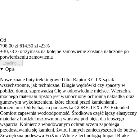
Od
798,00 zł
614,50 zł
-23%
+30,73 zł
otrzymasz na kolejne zamowienie
Zostana naliczone po
potwierdzeniu zamowienia
Loading...
Opis
Nasze znane buty trekkingowe Ultra Raptor 3 GTX są tak
wszechstronne, jak techniczne. Długie wędrówki czy spacery w
pobliżu domu, zaprowadzą Cię w odpowiednie miejsce. Wierzch z
mocnego materiału ripstop jest wzmocniony ochronną nakładką oraz
gumowym wykończeniem, które chroni przed kamieniami i
korzeniami. Oddychająca podszewka GORE-TEX ePE Extended
Comfort zapewnia wodoodporność. Środkowa część łączy elastyczny
materiał z bardziej usztywnioną warstwą pod piętą dla lepszego
wsparcia. Kołnierz z wbudowanym ochraniaczem zapobiega
przedostawaniu się kamieni, żwiru i innych zanieczyszczeń do butów.
Zewnętrzna podeszwa FriXion White z technologią Impact Brake