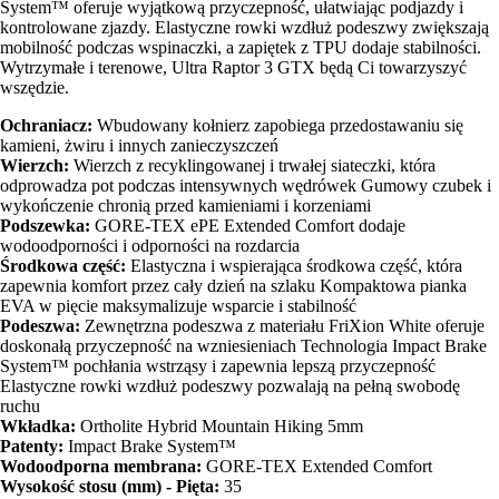
System™ oferuje wyjątkową przyczepność, ułatwiając podjazdy i
kontrolowane zjazdy. Elastyczne rowki wzdłuż podeszwy zwiększają
mobilność podczas wspinaczki, a zapiętek z TPU dodaje stabilności.
Wytrzymałe i terenowe, Ultra Raptor 3 GTX będą Ci towarzyszyć
wszędzie.
Ochraniacz:
Wbudowany kołnierz zapobiega przedostawaniu się
kamieni, żwiru i innych zanieczyszczeń
Wierzch:
Wierzch z recyklingowanej i trwałej siateczki, która
odprowadza pot podczas intensywnych wędrówek Gumowy czubek i
wykończenie chronią przed kamieniami i korzeniami
Podszewka:
GORE-TEX ePE Extended Comfort dodaje
wodoodporności i odporności na rozdarcia
Środkowa część:
Elastyczna i wspierająca środkowa część, która
zapewnia komfort przez cały dzień na szlaku Kompaktowa pianka
EVA w pięcie maksymalizuje wsparcie i stabilność
Podeszwa:
Zewnętrzna podeszwa z materiału FriXion White oferuje
doskonałą przyczepność na wzniesieniach Technologia Impact Brake
System™ pochłania wstrząsy i zapewnia lepszą przyczepność
Elastyczne rowki wzdłuż podeszwy pozwalają na pełną swobodę
ruchu
Wkładka:
Ortholite Hybrid Mountain Hiking 5mm
Patenty:
Impact Brake System™
Wodoodporna membrana:
GORE-TEX Extended Comfort
Wysokość stosu (mm) - Pięta:
35