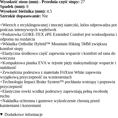
Wysokość stosu (mm) - Przednia część stopy:
27
Spadek (mm):
8
Wysokość bieżnika (mm):
4.5
Szerokie dopasowanie:
Nie
+Wierzch z recyklingowanej i mocnej siateczki, która odprowadza pot
podczas intensywnych wędrówek
+Podszewka GORE-TEX ePE Extended Comfort jest wodoodporna i
odporna na rozdarcia
+Wkładka Ortholite Hybrid™ Mountain Hiking 5MM zwiększa
komfort stopy
+Elastyczna środkowa część zapewnia wsparcie i komfort od rana do
wieczora
+Kompaktowa pianka EVA w rejonie pięty maksymalizuje wsparcie i
stabilność
+Zewnętrzna podeszwa z materiału FriXion White zapewnia
wyjątkową przyczepność na wzniesieniach
+Technologia Impact Brake System™ pochłania wstrząsy i poprawia
przyczepność
+Elastyczne rowki wzdłuż podeszwy zapewniają pełną swobodę
ruchu
+Nakładka ochronna i gumowe wykończenie chronią przed
kamieniami i korzeniami
Dodatkowe informacje