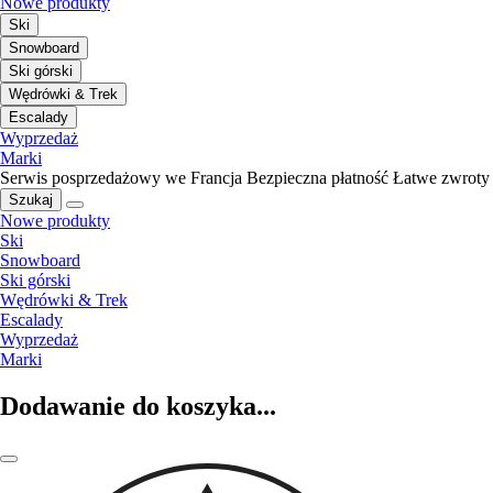
Nowe produkty
Ski
Snowboard
Ski górski
Wędrówki & Trek
Escalady
Wyprzedaż
Marki
Serwis posprzedażowy we Francja
Bezpieczna płatność
Łatwe zwroty
Szukaj
Nowe produkty
Ski
Snowboard
Ski górski
Wędrówki & Trek
Escalady
Wyprzedaż
Marki
Dodawanie do koszyka...