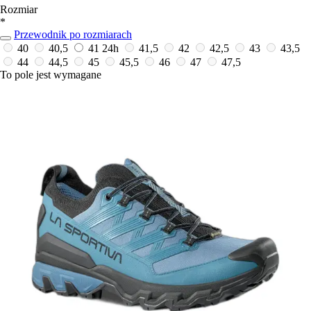
Rozmiar
*
Przewodnik po rozmiarach
40
40,5
41
24h
41,5
42
42,5
43
43,5
44
44,5
45
45,5
46
47
47,5
To pole jest wymagane