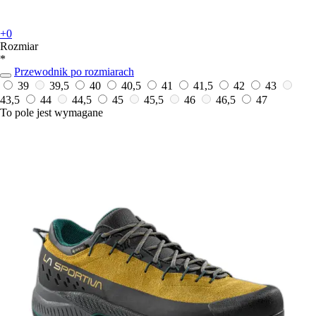
+0
Rozmiar
*
Przewodnik po rozmiarach
39
39,5
40
40,5
41
41,5
42
43
43,5
44
44,5
45
45,5
46
46,5
47
To pole jest wymagane