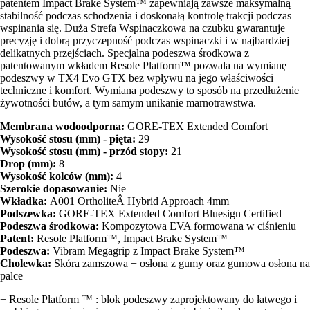
patentem Impact Brake System™ zapewniają zawsze maksymalną
stabilność podczas schodzenia i doskonałą kontrolę trakcji podczas
wspinania się. Duża Strefa Wspinaczkowa na czubku gwarantuje
precyzję i dobrą przyczepność podczas wspinaczki i w najbardziej
delikatnych przejściach. Specjalna podeszwa środkowa z
patentowanym wkładem Resole Platform™ pozwala na wymianę
podeszwy w TX4 Evo GTX bez wpływu na jego właściwości
techniczne i komfort. Wymiana podeszwy to sposób na przedłużenie
żywotności butów, a tym samym unikanie marnotrawstwa.
Membrana wodoodporna:
GORE-TEX Extended Comfort
Wysokość stosu (mm) - pięta:
29
Wysokość stosu (mm) - przód stopy:
21
Drop (mm):
8
Wysokość kolców (mm):
4
Szerokie dopasowanie:
Nie
Wkładka:
A001 OrtholiteÂ Hybrid Approach 4mm
Podszewka:
GORE-TEX Extended Comfort Bluesign Certified
Podeszwa środkowa:
Kompozytowa EVA formowana w ciśnieniu
Patent:
Resole Platform™, Impact Brake System™
Podeszwa:
Vibram Megagrip z Impact Brake System™
Cholewka:
Skóra zamszowa + osłona z gumy oraz gumowa osłona na
palce
+ Resole Platform ™ : blok podeszwy zaprojektowany do łatwego i