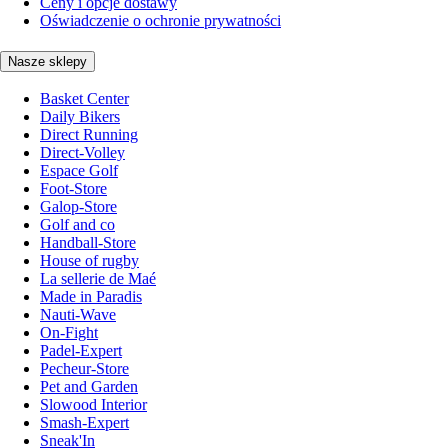
Ceny i opcje dostawy
Oświadczenie o ochronie prywatności
Nasze sklepy
Basket Center
Daily Bikers
Direct Running
Direct-Volley
Espace Golf
Foot-Store
Galop-Store
Golf and co
Handball-Store
House of rugby
La sellerie de Maé
Made in Paradis
Nauti-Wave
On-Fight
Padel-Expert
Pecheur-Store
Pet and Garden
Slowood Interior
Smash-Expert
Sneak'In