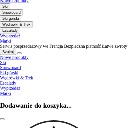
Nowe produkty
Ski
Snowboard
Ski górski
Wędrówki & Trek
Escalady
Wyprzedaż
Marki
Serwis posprzedażowy we Francja
Bezpieczna płatność
Łatwe zwroty
Szukaj
Nowe produkty
Ski
Snowboard
Ski górski
Wędrówki & Trek
Escalady
Wyprzedaż
Marki
Dodawanie do koszyka...