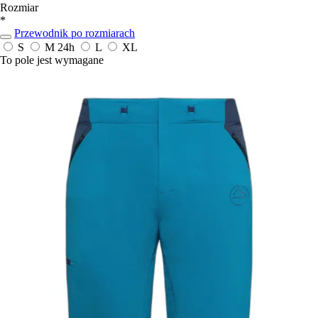
Rozmiar
*
Przewodnik po rozmiarach
S
M
24h
L
XL
To pole jest wymagane