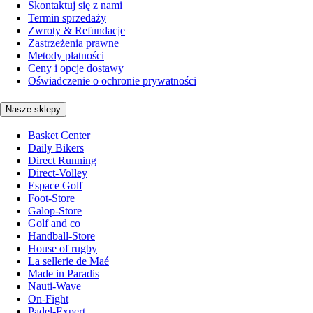
Skontaktuj się z nami
Termin sprzedaży
Zwroty & Refundacje
Zastrzeżenia prawne
Metody płatności
Ceny i opcje dostawy
Oświadczenie o ochronie prywatności
Nasze sklepy
Basket Center
Daily Bikers
Direct Running
Direct-Volley
Espace Golf
Foot-Store
Galop-Store
Golf and co
Handball-Store
House of rugby
La sellerie de Maé
Made in Paradis
Nauti-Wave
On-Fight
Padel-Expert