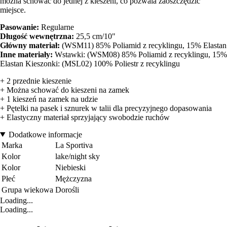
można schować do jednej z kieszeni, co pozwala zaoszczędzić
miejsce.
Pasowanie:
Regularne
Długość wewnętrzna:
25,5 cm/10"
Główny materiał:
(WSM11) 85% Poliamid z recyklingu, 15% Elastan
Inne materiały:
Wstawki: (WSM08) 85% Poliamid z recyklingu, 15%
Elastan Kieszonki: (MSL02) 100% Poliestr z recyklingu
+ 2 przednie kieszenie
+ Można schować do kieszeni na zamek
+ 1 kieszeń na zamek na udzie
+ Pętelki na pasek i sznurek w talii dla precyzyjnego dopasowania
+ Elastyczny materiał sprzyjający swobodzie ruchów
Dodatkowe informacje
Marka
La Sportiva
Kolor
lake/night sky
Kolor
Niebieski
Płeć
Mężczyzna
Grupa wiekowa
Dorośli
Loading...
Loading...