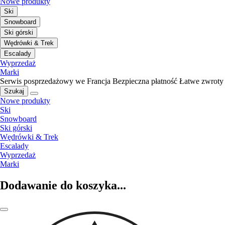
Nowe produkty
Ski
Snowboard
Ski górski
Wędrówki & Trek
Escalady
Wyprzedaż
Marki
Serwis posprzedażowy we Francja
Bezpieczna płatność
Łatwe zwroty
Szukaj
Nowe produkty
Ski
Snowboard
Ski górski
Wędrówki & Trek
Escalady
Wyprzedaż
Marki
Dodawanie do koszyka...