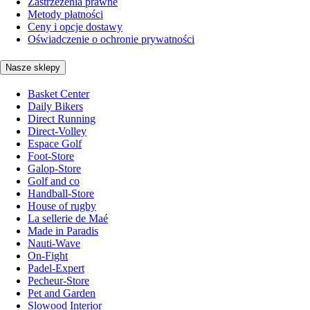
Zastrzeżenia prawne
Metody płatności
Ceny i opcje dostawy
Oświadczenie o ochronie prywatności
Nasze sklepy
Basket Center
Daily Bikers
Direct Running
Direct-Volley
Espace Golf
Foot-Store
Galop-Store
Golf and co
Handball-Store
House of rugby
La sellerie de Maé
Made in Paradis
Nauti-Wave
On-Fight
Padel-Expert
Pecheur-Store
Pet and Garden
Slowood Interior