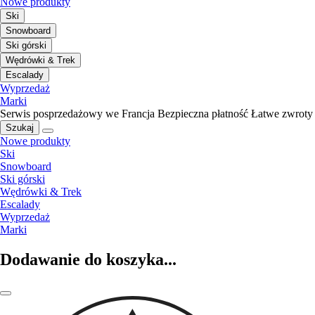
Nowe produkty
Ski
Snowboard
Ski górski
Wędrówki & Trek
Escalady
Wyprzedaż
Marki
Serwis posprzedażowy we Francja
Bezpieczna płatność
Łatwe zwroty
Szukaj
Nowe produkty
Ski
Snowboard
Ski górski
Wędrówki & Trek
Escalady
Wyprzedaż
Marki
Dodawanie do koszyka...