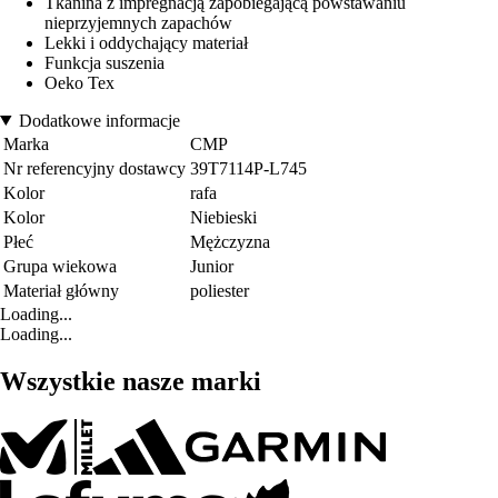
Tkanina z impregnacją zapobiegającą powstawaniu
nieprzyjemnych zapachów
Lekki i oddychający materiał
Funkcja suszenia
Oeko Tex
Dodatkowe informacje
Marka
CMP
Nr referencyjny dostawcy
39T7114P-L745
Kolor
rafa
Kolor
Niebieski
Płeć
Mężczyzna
Grupa wiekowa
Junior
Materiał główny
poliester
Loading...
Loading...
Wszystkie nasze marki