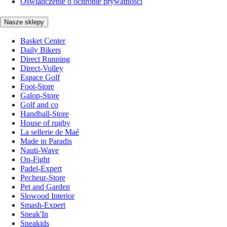
Oświadczenie o ochronie prywatności
Nasze sklepy
Basket Center
Daily Bikers
Direct Running
Direct-Volley
Espace Golf
Foot-Store
Galop-Store
Golf and co
Handball-Store
House of rugby
La sellerie de Maé
Made in Paradis
Nauti-Wave
On-Fight
Padel-Expert
Pecheur-Store
Pet and Garden
Slowood Interior
Smash-Expert
Sneak'In
Sneakids