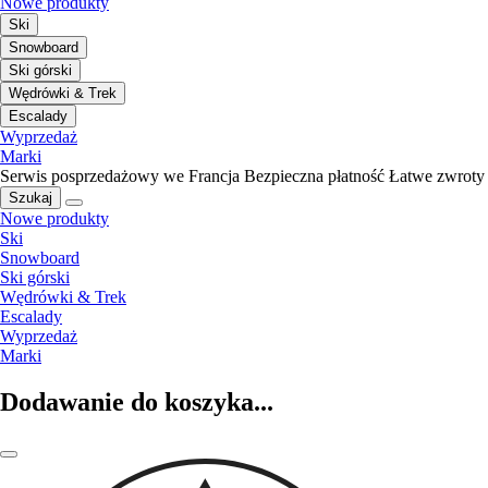
Nowe produkty
Ski
Snowboard
Ski górski
Wędrówki & Trek
Escalady
Wyprzedaż
Marki
Serwis posprzedażowy we Francja
Bezpieczna płatność
Łatwe zwroty
Szukaj
Nowe produkty
Ski
Snowboard
Ski górski
Wędrówki & Trek
Escalady
Wyprzedaż
Marki
Dodawanie do koszyka...