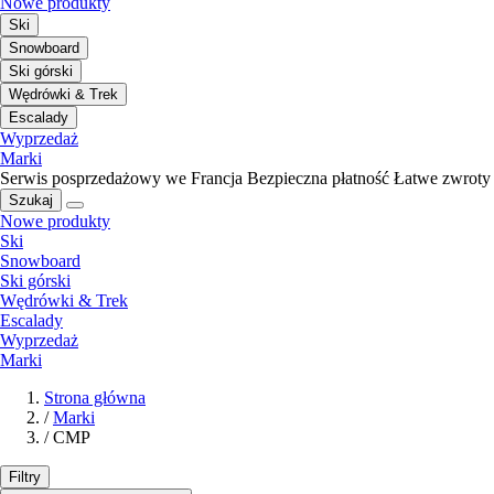
Nowe produkty
Ski
Snowboard
Ski górski
Wędrówki & Trek
Escalady
Wyprzedaż
Marki
Serwis posprzedażowy we Francja
Bezpieczna płatność
Łatwe zwroty
Szukaj
Nowe produkty
Ski
Snowboard
Ski górski
Wędrówki & Trek
Escalady
Wyprzedaż
Marki
Strona główna
/
Marki
/
CMP
Filtry