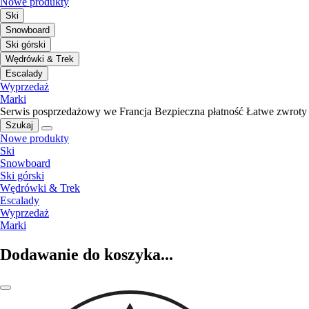
Nowe produkty
Ski
Snowboard
Ski górski
Wędrówki & Trek
Escalady
Wyprzedaż
Marki
Serwis posprzedażowy we Francja
Bezpieczna płatność
Łatwe zwroty
Szukaj
Nowe produkty
Ski
Snowboard
Ski górski
Wędrówki & Trek
Escalady
Wyprzedaż
Marki
Dodawanie do koszyka...