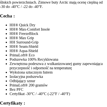
śliskich powierzchniach. Zimowe buty Arctic mają ocenę cieplną od
-30 do -40°C / -22 do -40°F.
Cecha :
HH® Quick Dry
HH® Max-Comfort Insole
HH® FreezeBlock
HH® Max Grip
HH Surround-Grip
HH® Seam-Shield
HH® Aqua-Shield
PrimaLoft® Eco
Podszewka 100% Recyklowana
Zewnętrzna podeszwa z wulkanizowanej gumy zapewniająca
przyczepność i odporność na temperaturę
Wyłożona sztucznym futrem
Izolacyjna podszewka
Odbijający sznur
PrimaLoft® 200 gramów
Bez PFC
Certyfikat -30°C / -40°C (-22°F / -40°F)
Certyfikaty :