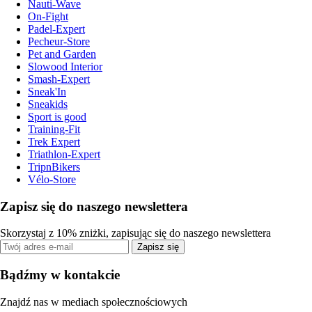
Nauti-Wave
On-Fight
Padel-Expert
Pecheur-Store
Pet and Garden
Slowood Interior
Smash-Expert
Sneak'In
Sneakids
Sport is good
Training-Fit
Trek Expert
Triathlon-Expert
TripnBikers
Vélo-Store
Zapisz się do naszego newslettera
Skorzystaj z 10% zniżki, zapisując się do naszego newslettera
Zapisz się
Bądźmy w kontakcie
Znajdź nas w mediach społecznościowych