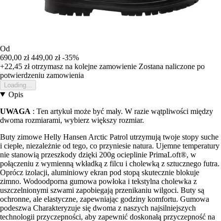
Od
690,00 zł
449,00 zł
-35%
+22,45 zł
otrzymasz na kolejne zamowienie
Zostana naliczone po
potwierdzeniu zamowienia
Loading...
Opis
UWAGA
: Ten artykuł może być mały. W razie wątpliwości między
dwoma rozmiarami, wybierz większy rozmiar.
Buty zimowe Helly Hansen Arctic Patrol utrzymują twoje stopy suche
i ciepłe, niezależnie od tego, co przyniesie natura. Ujemne temperatury
nie stanowią przeszkody dzięki 200g ocieplinie PrimaLoft®, w
połączeniu z wymienną wkładką z filcu i cholewką z sztucznego futra.
Oprócz izolacji, aluminiowy ekran pod stopą skutecznie blokuje
zimno. Wodoodporna gumowa powłoka i tekstylna cholewka z
uszczelnionymi szwami zapobiegają przenikaniu wilgoci. Buty są
ochronne, ale elastyczne, zapewniając godziny komfortu. Gumowa
podeszwa Charakteryzuje się dwoma z naszych najsilniejszych
technologii przyczepności, aby zapewnić doskonałą przyczepność na