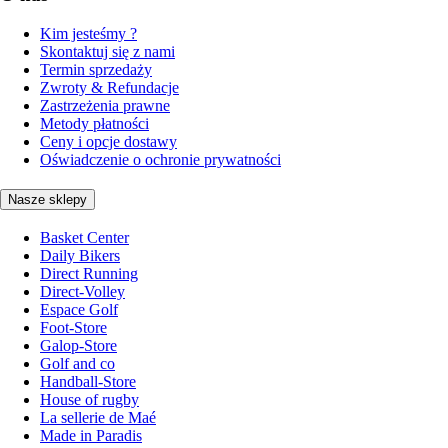
Kim jesteśmy ?
Skontaktuj się z nami
Termin sprzedaży
Zwroty & Refundacje
Zastrzeżenia prawne
Metody płatności
Ceny i opcje dostawy
Oświadczenie o ochronie prywatności
Nasze sklepy
Basket Center
Daily Bikers
Direct Running
Direct-Volley
Espace Golf
Foot-Store
Galop-Store
Golf and co
Handball-Store
House of rugby
La sellerie de Maé
Made in Paradis