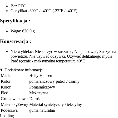
Bez PFC
Certyfikat -30°C / -40°C (-22°F / -40°F)
Specyfikacja :
Waga: 820,0 g
Konserwacja :
Nie wybielać, Nie suszyć w suszarce, Nie prasować, Suszyć na
powietrzu, Nie używać odżywki, Używać delikatnego mydła,
Prać ręcznie - maksymalna temperatura 40°C
Dodatkowe informacje
Marka
Helly Hansen
Kolor
pomarańczowy patrol / czarny
Kolor
Pomarańczowy
Płeć
Mężczyzna
Grupa wiekowa
Dorośli
Materiał główny
Materiał syntetyczny / tekstylny
Podeszwa
guma naturalna
Loading...