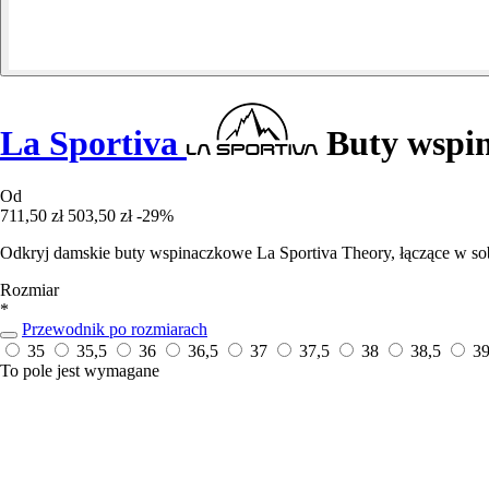
La Sportiva
Buty wspin
Od
711,50 zł
503,50 zł
-29%
Odkryj damskie buty wspinaczkowe La Sportiva Theory, łączące w sob
Rozmiar
*
Przewodnik po rozmiarach
35
35,5
36
36,5
37
37,5
38
38,5
3
To pole jest wymagane