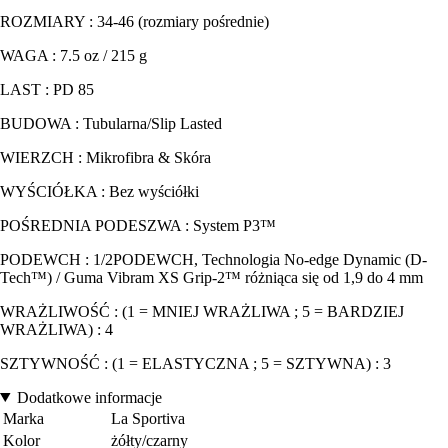
ROZMIARY : 34-46 (rozmiary pośrednie)
WAGA : 7.5 oz / 215 g
LAST : PD 85
BUDOWA : Tubularna/Slip Lasted
WIERZCH : Mikrofibra & Skóra
WYŚCIÓŁKA : Bez wyściółki
POŚREDNIA PODESZWA : System P3™
PODEWCH : 1/2PODEWCH, Technologia No-edge Dynamic (D-
Tech™) / Guma Vibram XS Grip-2™ różniąca się od 1,9 do 4 mm
WRAŻLIWOŚĆ : (1 = MNIEJ WRAŻLIWA ; 5 = BARDZIEJ
WRAŻLIWA) : 4
SZTYWNOŚĆ : (1 = ELASTYCZNA ; 5 = SZTYWNA) : 3
Dodatkowe informacje
Marka
La Sportiva
Kolor
żółty/czarny