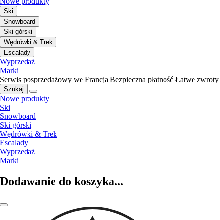
Nowe produkty
Ski
Snowboard
Ski górski
Wędrówki & Trek
Escalady
Wyprzedaż
Marki
Serwis posprzedażowy we Francja
Bezpieczna płatność
Łatwe zwroty
Szukaj
Nowe produkty
Ski
Snowboard
Ski górski
Wędrówki & Trek
Escalady
Wyprzedaż
Marki
Dodawanie do koszyka...