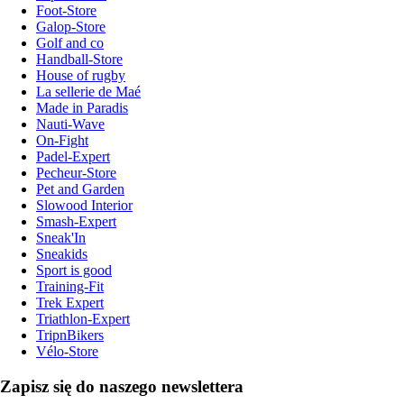
Foot-Store
Galop-Store
Golf and co
Handball-Store
House of rugby
La sellerie de Maé
Made in Paradis
Nauti-Wave
On-Fight
Padel-Expert
Pecheur-Store
Pet and Garden
Slowood Interior
Smash-Expert
Sneak'In
Sneakids
Sport is good
Training-Fit
Trek Expert
Triathlon-Expert
TripnBikers
Vélo-Store
Zapisz się do naszego newslettera