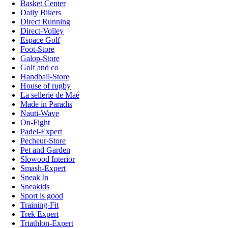
Basket Center
Daily Bikers
Direct Running
Direct-Volley
Espace Golf
Foot-Store
Galop-Store
Golf and co
Handball-Store
House of rugby
La sellerie de Maé
Made in Paradis
Nauti-Wave
On-Fight
Padel-Expert
Pecheur-Store
Pet and Garden
Slowood Interior
Smash-Expert
Sneak'In
Sneakids
Sport is good
Training-Fit
Trek Expert
Triathlon-Expert