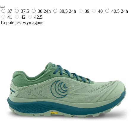
37
37,5
38
24h
38,5
24h
39
40
40,5
24h
41
42
42,5
To pole jest wymagane