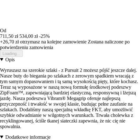
Od
711,50 zł
534,00 zł
-25%
+26,70 zł
otrzymasz na kolejne zamowienie
Zostana naliczone po
potwierdzeniu zamowienia
Loading...
Opis
Wyruszasz na szerokie szlaki - z Pursuit 2 możesz pójść jeszcze dalej.
Nasze buty do biegania po szlakach z zerowym spadkiem wracają z
tym samym dopasowaniem i tą samą wysokością pięty, które kochasz.
Teraz są wyposażone w naszą nową formułę środkowej podeszwy
ZipFoam™, zapewniającą bardziej elastyczną, responsywną i lżejszą
jazdę. Nasza podeszwa Vibram® Megagrip oferuje najlepszą
przyczepność i trwałość w swojej klasie, budując pełne zaufanie na
szlakach. Dodaliśmy naszą specjalną wkładkę FKT, aby umożliwić
szybkie odwadnianie w wilgotnych warunkach. Trwała cholewka z
recyklingowanej, ściśle tkanej siateczki zapewnia, że nic cię nie
spowalnia.
Dodatkowe informacje