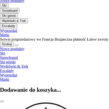
Nowe produkty
Ski
Snowboard
Ski górski
Wędrówki & Trek
Escalady
Wyprzedaż
Marki
Serwis posprzedażowy we Francja
Bezpieczna płatność
Łatwe zwroty
Szukaj
Nowe produkty
Ski
Snowboard
Ski górski
Wędrówki & Trek
Escalady
Wyprzedaż
Marki
Dodawanie do koszyka...