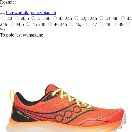
Rozmiar
*
Przewodnik po rozmiarach
40
40,5
41
24h
42
24h
42,5
24h
43
24h
44
24h
44,5
45
24h
46
24h
46,5
47
48
49
50
To pole jest wymagane