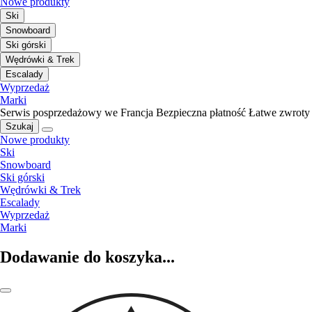
Nowe produkty
Ski
Snowboard
Ski górski
Wędrówki & Trek
Escalady
Wyprzedaż
Marki
Serwis posprzedażowy we Francja
Bezpieczna płatność
Łatwe zwroty
Szukaj
Nowe produkty
Ski
Snowboard
Ski górski
Wędrówki & Trek
Escalady
Wyprzedaż
Marki
Dodawanie do koszyka...