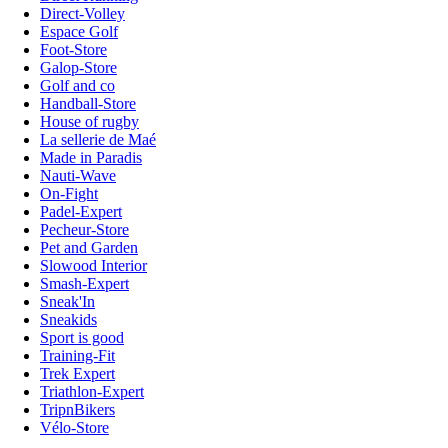
Direct-Volley
Espace Golf
Foot-Store
Galop-Store
Golf and co
Handball-Store
House of rugby
La sellerie de Maé
Made in Paradis
Nauti-Wave
On-Fight
Padel-Expert
Pecheur-Store
Pet and Garden
Slowood Interior
Smash-Expert
Sneak'In
Sneakids
Sport is good
Training-Fit
Trek Expert
Triathlon-Expert
TripnBikers
Vélo-Store