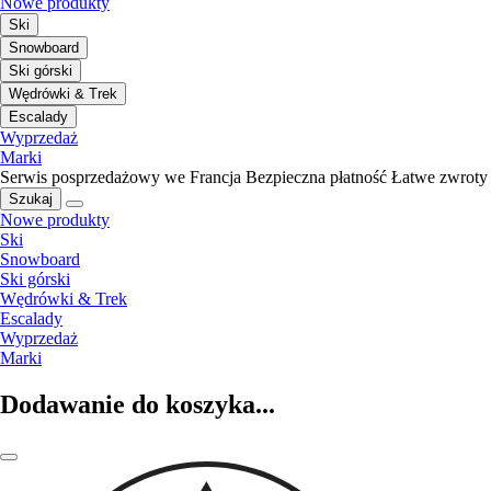
Nowe produkty
Ski
Snowboard
Ski górski
Wędrówki & Trek
Escalady
Wyprzedaż
Marki
Serwis posprzedażowy we Francja
Bezpieczna płatność
Łatwe zwroty
Szukaj
Nowe produkty
Ski
Snowboard
Ski górski
Wędrówki & Trek
Escalady
Wyprzedaż
Marki
Dodawanie do koszyka...