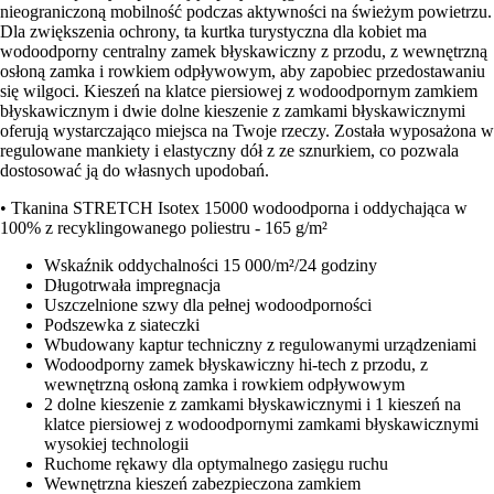
nieograniczoną mobilność podczas aktywności na świeżym powietrzu.
Dla zwiększenia ochrony, ta kurtka turystyczna dla kobiet ma
wodoodporny centralny zamek błyskawiczny z przodu, z wewnętrzną
osłoną zamka i rowkiem odpływowym, aby zapobiec przedostawaniu
się wilgoci. Kieszeń na klatce piersiowej z wodoodpornym zamkiem
błyskawicznym i dwie dolne kieszenie z zamkami błyskawicznymi
oferują wystarczająco miejsca na Twoje rzeczy. Została wyposażona w
regulowane mankiety i elastyczny dół z ze sznurkiem, co pozwala
dostosować ją do własnych upodobań.
• Tkanina STRETCH Isotex 15000 wodoodporna i oddychająca w
100% z recyklingowanego poliestru - 165 g/m²
Wskaźnik oddychalności 15 000/m²/24 godziny
Długotrwała impregnacja
Uszczelnione szwy dla pełnej wodoodporności
Podszewka z siateczki
Wbudowany kaptur techniczny z regulowanymi urządzeniami
Wodoodporny zamek błyskawiczny hi-tech z przodu, z
wewnętrzną osłoną zamka i rowkiem odpływowym
2 dolne kieszenie z zamkami błyskawicznymi i 1 kieszeń na
klatce piersiowej z wodoodpornymi zamkami błyskawicznymi
wysokiej technologii
Ruchome rękawy dla optymalnego zasięgu ruchu
Wewnętrzna kieszeń zabezpieczona zamkiem