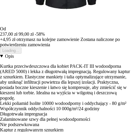
Od
237,00 zł
99,00 zł
-58%
+4,95 zł
otrzymasz na kolejne zamowienie
Zostana naliczone po
potwierdzeniu zamowienia
Loading...
Opis
Kurtka przeciwdeszczowa dla kobiet PACK-IT III wodoodporna
(ARED 5000) i lekka z długotrwałą impregnacją. Regulowany kaptur
z sznurkiem. Elastyczne mankiety i talia optymalizujące utrzymanie,
aby uniknąć infiltracji powietrza dla lepszej izolacji. Praktyczna,
posiada boczne kieszenie i łatwo się kompresuje, aby zmieścić się w
kieszeni lub torbie. Idealna na wyjścia w wilgotną i deszczową
pogodę.
Lekki poliamid Isolite 10000 wodoodporny i oddychający - 80 g/m²
Współczynnik oddychalności 10 000g/m²/24 godziny
Długotrwała impregnacja
Zalaminowane szwy dla pełnej wodoodporności
Nie podszewkowana
Kaptur z regulowanym sznurkiem