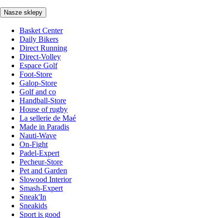
Nasze sklepy
Basket Center
Daily Bikers
Direct Running
Direct-Volley
Espace Golf
Foot-Store
Galop-Store
Golf and co
Handball-Store
House of rugby
La sellerie de Maé
Made in Paradis
Nauti-Wave
On-Fight
Padel-Expert
Pecheur-Store
Pet and Garden
Slowood Interior
Smash-Expert
Sneak'In
Sneakids
Sport is good