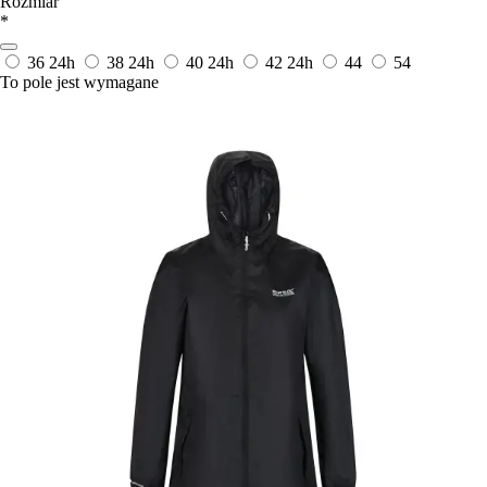
Rozmiar
*
36
24h
38
24h
40
24h
42
24h
44
54
To pole jest wymagane