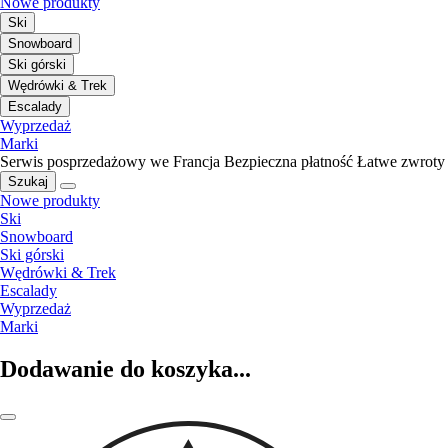
Nowe produkty
Ski
Snowboard
Ski górski
Wędrówki & Trek
Escalady
Wyprzedaż
Marki
Serwis posprzedażowy we Francja
Bezpieczna płatność
Łatwe zwroty
Szukaj
Nowe produkty
Ski
Snowboard
Ski górski
Wędrówki & Trek
Escalady
Wyprzedaż
Marki
Dodawanie do koszyka...