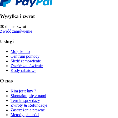
Wysyłka i zwrot
30 dni na zwrot
Zwróć zamówienie
Usługi
Moje konto
Centrum pomocy
Śledź zamówienie
Zwróć zamówienie
Kody rabatowe
O nas
Kim jesteśmy ?
Skontaktuj się z nami
Termin sprzedaży
Zwroty & Refundacje
Zastrzeżenia prawne
Metody płatności