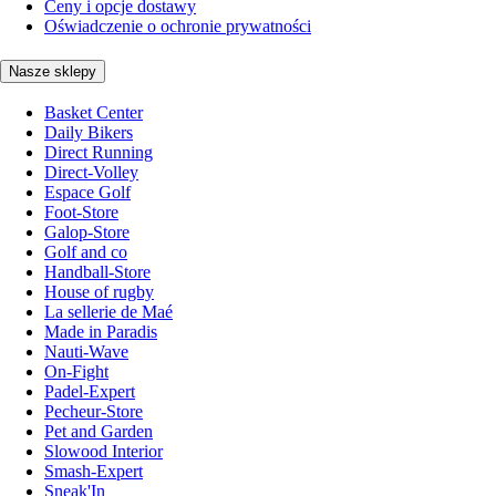
Ceny i opcje dostawy
Oświadczenie o ochronie prywatności
Nasze sklepy
Basket Center
Daily Bikers
Direct Running
Direct-Volley
Espace Golf
Foot-Store
Galop-Store
Golf and co
Handball-Store
House of rugby
La sellerie de Maé
Made in Paradis
Nauti-Wave
On-Fight
Padel-Expert
Pecheur-Store
Pet and Garden
Slowood Interior
Smash-Expert
Sneak'In