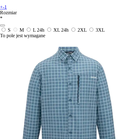
+-1
Rozmiar
*
S
M
L
24h
XL
24h
2XL
3XL
To pole jest wymagane