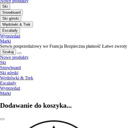
Nowe produkty
Ski
Snowboard
Ski górski
Wędrówki & Trek
Escalady
Wyprzedaż
Marki
Serwis posprzedażowy we Francja
Bezpieczna płatność
Łatwe zwroty
Szukaj
Nowe produkty
Ski
Snowboard
Ski górski
Wędrówki & Trek
Escalady
Wyprzedaż
Marki
Dodawanie do koszyka...