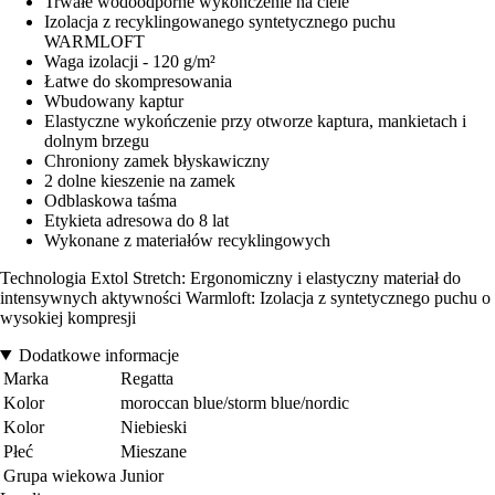
Trwałe wodoodporne wykończenie na ciele
Izolacja z recyklingowanego syntetycznego puchu
WARMLOFT
Waga izolacji - 120 g/m²
Łatwe do skompresowania
Wbudowany kaptur
Elastyczne wykończenie przy otworze kaptura, mankietach i
dolnym brzegu
Chroniony zamek błyskawiczny
2 dolne kieszenie na zamek
Odblaskowa taśma
Etykieta adresowa do 8 lat
Wykonane z materiałów recyklingowych
Technologia Extol Stretch: Ergonomiczny i elastyczny materiał do
intensywnych aktywności Warmloft: Izolacja z syntetycznego puchu o
wysokiej kompresji
Dodatkowe informacje
Marka
Regatta
Kolor
moroccan blue/storm blue/nordic
Kolor
Niebieski
Płeć
Mieszane
Grupa wiekowa
Junior