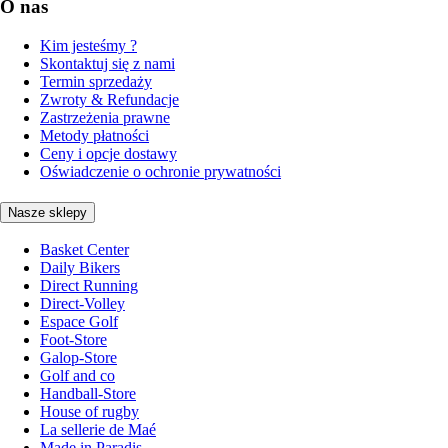
O nas
Kim jesteśmy ?
Skontaktuj się z nami
Termin sprzedaży
Zwroty & Refundacje
Zastrzeżenia prawne
Metody płatności
Ceny i opcje dostawy
Oświadczenie o ochronie prywatności
Nasze sklepy
Basket Center
Daily Bikers
Direct Running
Direct-Volley
Espace Golf
Foot-Store
Galop-Store
Golf and co
Handball-Store
House of rugby
La sellerie de Maé
Made in Paradis