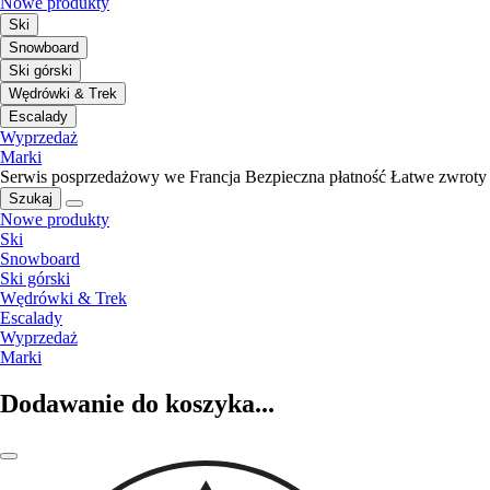
Nowe produkty
Ski
Snowboard
Ski górski
Wędrówki & Trek
Escalady
Wyprzedaż
Marki
Serwis posprzedażowy we Francja
Bezpieczna płatność
Łatwe zwroty
Szukaj
Nowe produkty
Ski
Snowboard
Ski górski
Wędrówki & Trek
Escalady
Wyprzedaż
Marki
Dodawanie do koszyka...