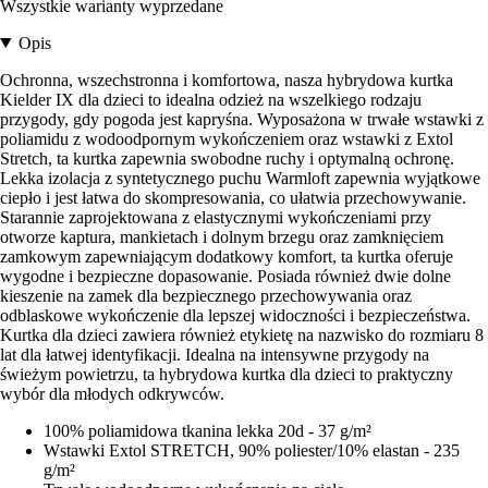
Wszystkie warianty wyprzedane
Opis
Ochronna, wszechstronna i komfortowa, nasza hybrydowa kurtka
Kielder IX dla dzieci to idealna odzież na wszelkiego rodzaju
przygody, gdy pogoda jest kapryśna. Wyposażona w trwałe wstawki z
poliamidu z wodoodpornym wykończeniem oraz wstawki z Extol
Stretch, ta kurtka zapewnia swobodne ruchy i optymalną ochronę.
Lekka izolacja z syntetycznego puchu Warmloft zapewnia wyjątkowe
ciepło i jest łatwa do skompresowania, co ułatwia przechowywanie.
Starannie zaprojektowana z elastycznymi wykończeniami przy
otworze kaptura, mankietach i dolnym brzegu oraz zamknięciem
zamkowym zapewniającym dodatkowy komfort, ta kurtka oferuje
wygodne i bezpieczne dopasowanie. Posiada również dwie dolne
kieszenie na zamek dla bezpiecznego przechowywania oraz
odblaskowe wykończenie dla lepszej widoczności i bezpieczeństwa.
Kurtka dla dzieci zawiera również etykietę na nazwisko do rozmiaru 8
lat dla łatwej identyfikacji. Idealna na intensywne przygody na
świeżym powietrzu, ta hybrydowa kurtka dla dzieci to praktyczny
wybór dla młodych odkrywców.
100% poliamidowa tkanina lekka 20d - 37 g/m²
Wstawki Extol STRETCH, 90% poliester/10% elastan - 235
g/m²