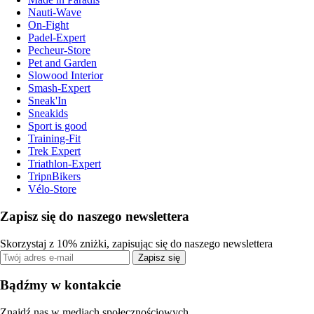
Nauti-Wave
On-Fight
Padel-Expert
Pecheur-Store
Pet and Garden
Slowood Interior
Smash-Expert
Sneak'In
Sneakids
Sport is good
Training-Fit
Trek Expert
Triathlon-Expert
TripnBikers
Vélo-Store
Zapisz się do naszego newslettera
Skorzystaj z 10% zniżki, zapisując się do naszego newslettera
Zapisz się
Bądźmy w kontakcie
Znajdź nas w mediach społecznościowych