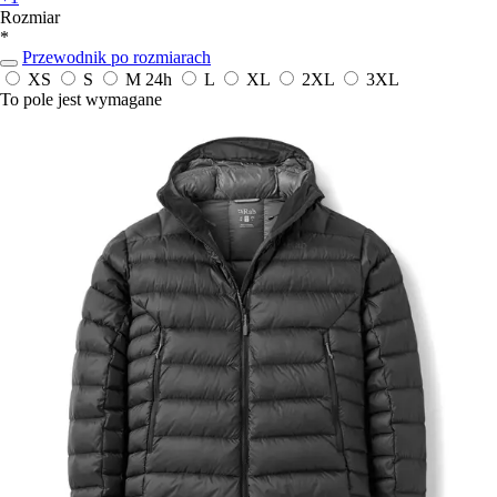
Rozmiar
*
Przewodnik po rozmiarach
XS
S
M
24h
L
XL
2XL
3XL
To pole jest wymagane