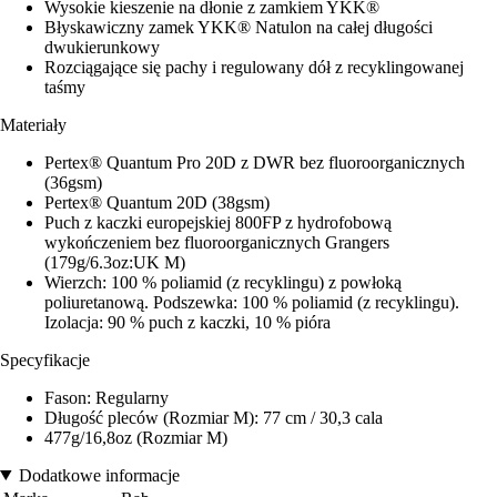
Wysokie kieszenie na dłonie z zamkiem YKK®
Błyskawiczny zamek YKK® Natulon na całej długości
dwukierunkowy
Rozciągające się pachy i regulowany dół z recyklingowanej
taśmy
Materiały
Pertex® Quantum Pro 20D z DWR bez fluoroorganicznych
(36gsm)
Pertex® Quantum 20D (38gsm)
Puch z kaczki europejskiej 800FP z hydrofobową
wykończeniem bez fluoroorganicznych Grangers
(179g/6.3oz:UK M)
Wierzch: 100 % poliamid (z recyklingu) z powłoką
poliuretanową. Podszewka: 100 % poliamid (z recyklingu).
Izolacja: 90 % puch z kaczki, 10 % pióra
Specyfikacje
Fason: Regularny
Długość pleców (Rozmiar M): 77 cm / 30,3 cala
477g/16,8oz (Rozmiar M)
Dodatkowe informacje