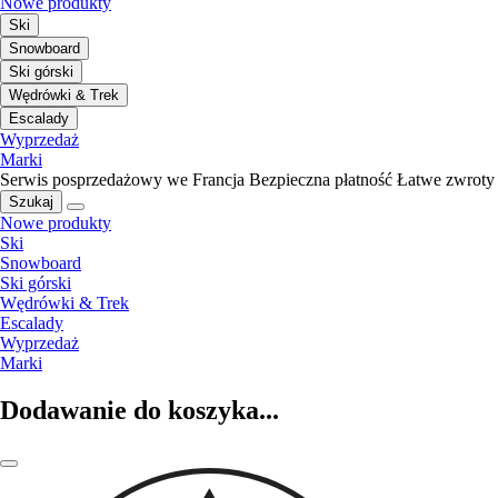
Nowe produkty
Ski
Snowboard
Ski górski
Wędrówki & Trek
Escalady
Wyprzedaż
Marki
Serwis posprzedażowy we Francja
Bezpieczna płatność
Łatwe zwroty
Szukaj
Nowe produkty
Ski
Snowboard
Ski górski
Wędrówki & Trek
Escalady
Wyprzedaż
Marki
Dodawanie do koszyka...