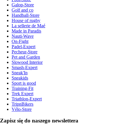
Galop-Store
Golf and co
Handball-Store
House of rugby
La sellerie de Maé
Made in Paradis
Nauti-Wave
On-Fight
Padel-Expert
Pecheur-Store
Pet and Garden
Slowood Interior
Smash-Expert
Sneak'In
Sneakids
Sport is good
Training-Fit
Trek Expert
Triathlon-Expert
TripnBikers
Vélo-Store
Zapisz się do naszego newslettera