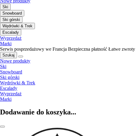
Nowe produkty
Ski
Snowboard
Ski górski
Wędrówki & Trek
Escalady
Wyprzedaż
Marki
Serwis posprzedażowy we Francja
Bezpieczna płatność
Łatwe zwroty
Szukaj
Nowe produkty
Ski
Snowboard
Ski górski
Wędrówki & Trek
Escalady
Wyprzedaż
Marki
Dodawanie do koszyka...