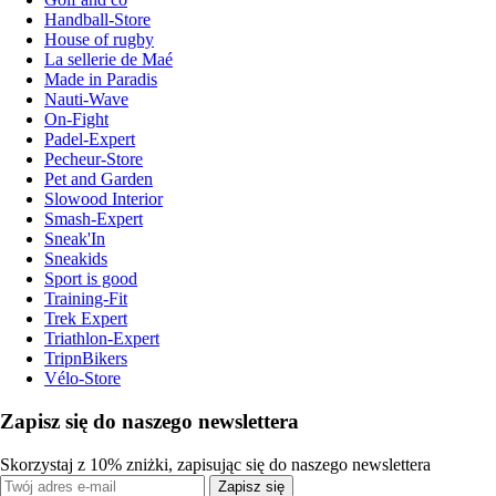
Handball-Store
House of rugby
La sellerie de Maé
Made in Paradis
Nauti-Wave
On-Fight
Padel-Expert
Pecheur-Store
Pet and Garden
Slowood Interior
Smash-Expert
Sneak'In
Sneakids
Sport is good
Training-Fit
Trek Expert
Triathlon-Expert
TripnBikers
Vélo-Store
Zapisz się do naszego newslettera
Skorzystaj z 10% zniżki, zapisując się do naszego newslettera
Zapisz się