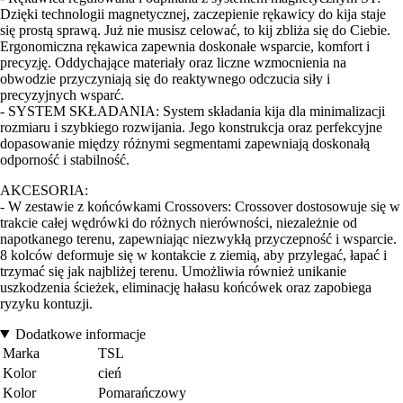
Dzięki technologii magnetycznej, zaczepienie rękawicy do kija staje
się prostą sprawą. Już nie musisz celować, to kij zbliża się do Ciebie.
Ergonomiczna rękawica zapewnia doskonałe wsparcie, komfort i
precyzję. Oddychające materiały oraz liczne wzmocnienia na
obwodzie przyczyniają się do reaktywnego odczucia siły i
precyzyjnych wsparć.
- SYSTEM SKŁADANIA: System składania kija dla minimalizacji
rozmiaru i szybkiego rozwijania. Jego konstrukcja oraz perfekcyjne
dopasowanie między różnymi segmentami zapewniają doskonałą
odporność i stabilność.
AKCESORIA:
- W zestawie z końcówkami Crossovers: Crossover dostosowuje się w
trakcie całej wędrówki do różnych nierówności, niezależnie od
napotkanego terenu, zapewniając niezwykłą przyczepność i wsparcie.
8 kolców deformuje się w kontakcie z ziemią, aby przylegać, łapać i
trzymać się jak najbliżej terenu. Umożliwia również unikanie
uszkodzenia ścieżek, eliminację hałasu końcówek oraz zapobiega
ryzyku kontuzji.
Dodatkowe informacje
Marka
TSL
Kolor
cień
Kolor
Pomarańczowy