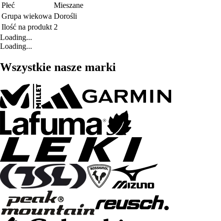
Płeć
Mieszane
Grupa wiekowa
Dorośli
Ilość na produkt
2
Loading...
Loading...
Wszystkie nasze marki