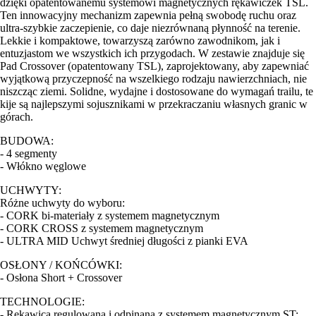
dzięki opatentowanemu systemowi magnetycznych rękawiczek TSL.
Ten innowacyjny mechanizm zapewnia pełną swobodę ruchu oraz
ultra-szybkie zaczepienie, co daje niezrównaną płynność na terenie.
Lekkie i kompaktowe, towarzyszą zarówno zawodnikom, jak i
entuzjastom we wszystkich ich przygodach. W zestawie znajduje się
Pad Crossover (opatentowany TSL), zaprojektowany, aby zapewniać
wyjątkową przyczepność na wszelkiego rodzaju nawierzchniach, nie
niszcząc ziemi. Solidne, wydajne i dostosowane do wymagań trailu, te
kije są najlepszymi sojusznikami w przekraczaniu własnych granic w
górach.
BUDOWA:
- 4 segmenty
- Włókno węglowe
UCHWYTY:
Różne uchwyty do wyboru:
- CORK bi-materiały z systemem magnetycznym
- CORK CROSS z systemem magnetycznym
- ULTRA MID Uchwyt średniej długości z pianki EVA
OSŁONY / KOŃCÓWKI:
- Osłona Short + Crossover
TECHNOLOGIE:
- Rękawica regulowana i odpinana z systemem magnetycznym ST: