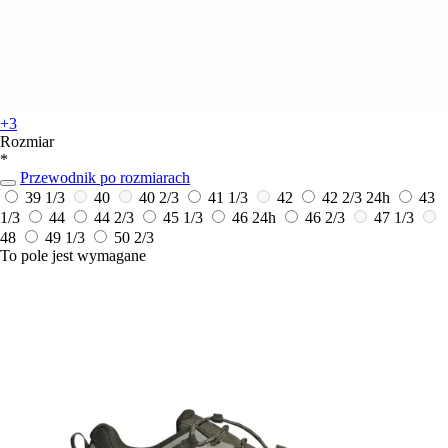
+3
Rozmiar
*
Przewodnik po rozmiarach
39 1/3
40
40 2/3
41 1/3
42
42 2/3
24h
43
1/3
44
44 2/3
45 1/3
46
24h
46 2/3
47 1/3
48
49 1/3
50 2/3
To pole jest wymagane