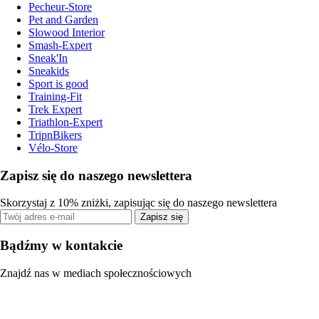
Pecheur-Store
Pet and Garden
Slowood Interior
Smash-Expert
Sneak'In
Sneakids
Sport is good
Training-Fit
Trek Expert
Triathlon-Expert
TripnBikers
Vélo-Store
Zapisz się do naszego newslettera
Skorzystaj z 10% zniżki, zapisując się do naszego newslettera
Zapisz się
Bądźmy w kontakcie
Znajdź nas w mediach społecznościowych