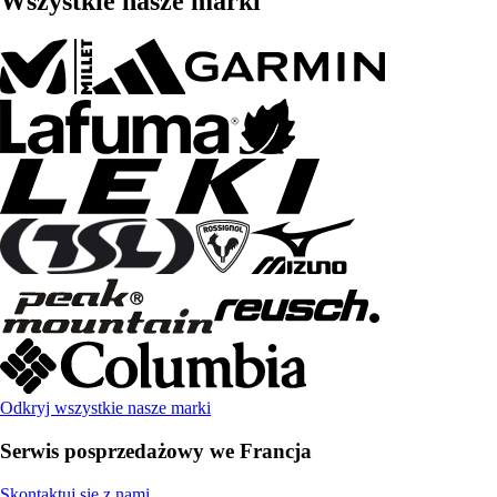
Wszystkie nasze marki
Odkryj wszystkie nasze marki
Serwis posprzedażowy we Francja
Skontaktuj się z nami