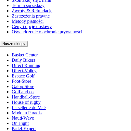
Skontaktuj się z nami
Termin sprzedaży
Zwroty & Refundacje
Zastrzeżenia prawne
Metody płatności
Ceny i opcje dostawy
Oświadczenie o ochronie prywatności
Nasze sklepy
Basket Center
Daily Bikers
Direct Running
Direct-Volley
Espace Golf
Foot-Store
Galop-Store
Golf and co
Handball-Store
House of rugby
La sellerie de Maé
Made in Paradis
Nauti-Wave
On-Fight
Padel-Expert