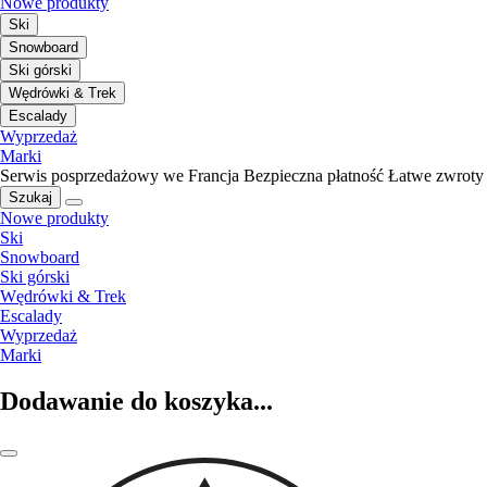
Nowe produkty
Ski
Snowboard
Ski górski
Wędrówki & Trek
Escalady
Wyprzedaż
Marki
Serwis posprzedażowy we Francja
Bezpieczna płatność
Łatwe zwroty
Szukaj
Nowe produkty
Ski
Snowboard
Ski górski
Wędrówki & Trek
Escalady
Wyprzedaż
Marki
Dodawanie do koszyka...