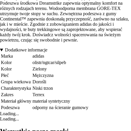
Podeszwa środkowa Dreamstrike zapewnia optymalny komfort na
różnych rodzajach terenu. Wodoodporna membrana GORE-TEX
utrzymuje twoje stopy w suchu. Zewnętrzna podeszwa z gumy
Continental™ zapewnia doskonałą przyczepność, zarówno na szlaku,
jak i w mieście. Zgodnie z zobowiązaniem adidas do jakości i
wydajności, te buty trekkingowe są zaprojektowane, aby wspierać
każdy twój krok. Doświadcz wolności spacerowania na świeżym
powietrzu, czując się swobodnie i pewnie.
Dodatkowe informacje
Marka
adidas
Kolor
olistr/ngtcar/silpeb
Kolor
Zielony
Płeć
Mężczyzna
Grupa wiekowa
Dorośli
Charakterystyka
Niski trzon
Zakres
Terrex
Materiał główny
materiał syntetyczny
Podeszwa
odporny na ścieranie gumowy
Loading...
Loading...