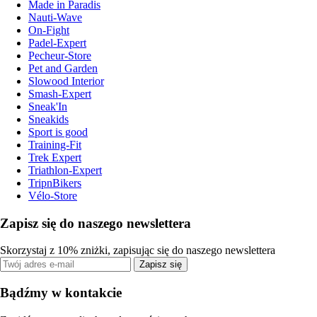
Made in Paradis
Nauti-Wave
On-Fight
Padel-Expert
Pecheur-Store
Pet and Garden
Slowood Interior
Smash-Expert
Sneak'In
Sneakids
Sport is good
Training-Fit
Trek Expert
Triathlon-Expert
TripnBikers
Vélo-Store
Zapisz się do naszego newslettera
Skorzystaj z 10% zniżki, zapisując się do naszego newslettera
Zapisz się
Bądźmy w kontakcie