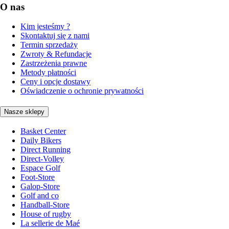
O nas
Kim jesteśmy ?
Skontaktuj się z nami
Termin sprzedaży
Zwroty & Refundacje
Zastrzeżenia prawne
Metody płatności
Ceny i opcje dostawy
Oświadczenie o ochronie prywatności
Nasze sklepy
Basket Center
Daily Bikers
Direct Running
Direct-Volley
Espace Golf
Foot-Store
Galop-Store
Golf and co
Handball-Store
House of rugby
La sellerie de Maé