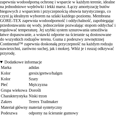
zapewnia wodoodporną ochronę i wsparcie w każdym terenie, idealne
na jednodniowe wędrówki i lekki marsz. Łączy amortyzację butów
biegowych z wsparciem i przyczepnością obuwia turystycznego, co
czyni ją idealnym wyborem na szlaki każdego poziomu. Membrana
GORE-TEX zapewnia wodoodporność i oddychalność, zapobiegając
przedostawaniu się wody, jednocześnie pozwalając stopom oddychać i
regulować temperaturę. Jej szybki system sznurowania umożliwia
łatwe dopasowanie, a wstawki odporne na ścieranie są dostosowane
do wszystkich rodzajów terenu. Guma z podeszwy zewnętrznej
Continental™ zapewnia doskonałą przyczepność na każdym rodzaju
nawierzchni, zarówno suchej, jak i mokrej. Włóż je i ruszaj odkrywać
przyrodę.
Dodatkowe informacje
Marka
adidas
Kolor
gresix/gretwo/halgrn
Kolor
Szary
Płeć
Mężczyzna
Grupa wiekowa
Dorośli
Charakterystyka
Niski trzon
Zakres
Terrex Trailmaker
Materiał główny
materiał syntetyczny
Podeszwa
odporny na ścieranie gumowy