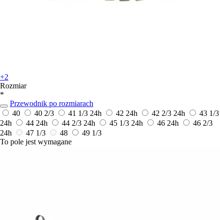
+2
Rozmiar
*
Przewodnik po rozmiarach
40
40 2/3
41 1/3
24h
42
24h
42 2/3
24h
43 1/3
24h
44
24h
44 2/3
24h
45 1/3
24h
46
24h
46 2/3
24h
47 1/3
48
49 1/3
To pole jest wymagane