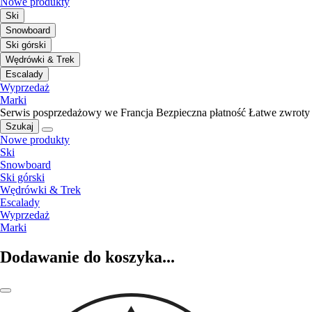
Nowe produkty
Ski
Snowboard
Ski górski
Wędrówki & Trek
Escalady
Wyprzedaż
Marki
Serwis posprzedażowy we Francja
Bezpieczna płatność
Łatwe zwroty
Szukaj
Nowe produkty
Ski
Snowboard
Ski górski
Wędrówki & Trek
Escalady
Wyprzedaż
Marki
Dodawanie do koszyka...