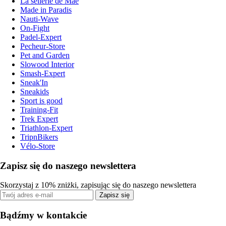
La sellerie de Maé
Made in Paradis
Nauti-Wave
On-Fight
Padel-Expert
Pecheur-Store
Pet and Garden
Slowood Interior
Smash-Expert
Sneak'In
Sneakids
Sport is good
Training-Fit
Trek Expert
Triathlon-Expert
TripnBikers
Vélo-Store
Zapisz się do naszego newslettera
Skorzystaj z 10% zniżki, zapisując się do naszego newslettera
Zapisz się
Bądźmy w kontakcie