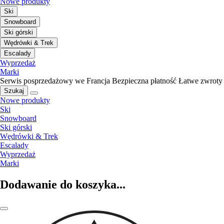
Nowe produkty
Ski
Snowboard
Ski górski
Wędrówki & Trek
Escalady
Wyprzedaż
Marki
Serwis posprzedażowy we Francja
Bezpieczna płatność
Łatwe zwroty
Szukaj
Nowe produkty
Ski
Snowboard
Ski górski
Wędrówki & Trek
Escalady
Wyprzedaż
Marki
Dodawanie do koszyka...