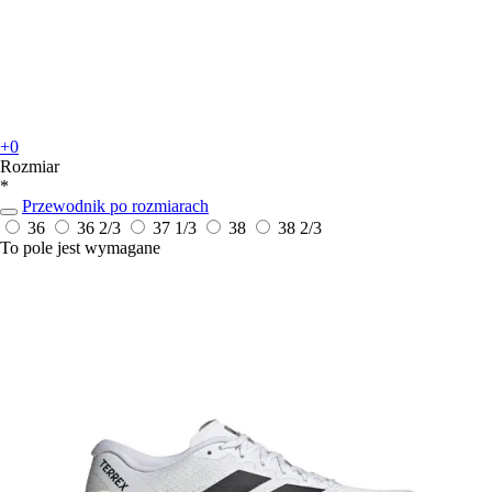
+0
Rozmiar
*
Przewodnik po rozmiarach
36
36 2/3
37 1/3
38
38 2/3
To pole jest wymagane