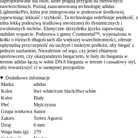
zaprojektowane dla osób, które pragną przygód na nierównych
nawierzchniach. Poznaj zaawansowaną technologię adidas
LightstrikePro, która jest zintegrowana w podeszwie środkowej,
zapewniając lekkość i szybkość. Ta technologia redefiniuje prędkość, z
ultra lekką podeszwą środkową stworzonej do dynamicznych i
zwolnionych ruchów. Elastyczne skrzydełka języka zapewniają
stabilne wsparcie. Podeszwa z gumy Continental™, wyposażona w
kołki o różnych długościach dla większej wszechstronności, oferuje
optymalną przyczepność na suchym i mokrym podłożu, aby biegać z
pełnym zaufaniem. Niezależnie od tego, czy jesteś elitarnym
sportowcem, czy okazjonalnym biegaczem, te buty do biegania w
terenie adidas łączą w sobie DNA biegania w terenie i casualowy styl,
aby towarzyszyć ci w następnej przygodzie.
Dodatkowe informacje
Marka
adidas
Kolor
ftwr white/core black/ftwr white
Kolor
Biały
Płeć
Mężczyzna
Grupa wiekowa
Junior
Zakres
Terrex Agravic
Drop
6 mm
Waga buta (g)
279