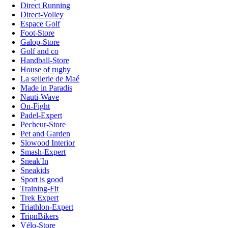
Direct Running
Direct-Volley
Espace Golf
Foot-Store
Galop-Store
Golf and co
Handball-Store
House of rugby
La sellerie de Maé
Made in Paradis
Nauti-Wave
On-Fight
Padel-Expert
Pecheur-Store
Pet and Garden
Slowood Interior
Smash-Expert
Sneak'In
Sneakids
Sport is good
Training-Fit
Trek Expert
Triathlon-Expert
TripnBikers
Vélo-Store