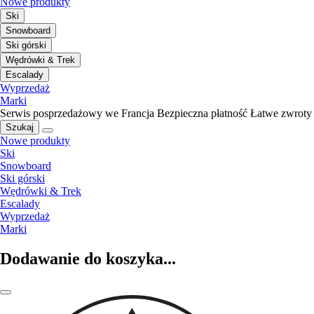
Nowe produkty
Ski
Snowboard
Ski górski
Wędrówki & Trek
Escalady
Wyprzedaż
Marki
Serwis posprzedażowy we Francja
Bezpieczna płatność
Łatwe zwroty
Szukaj
Nowe produkty
Ski
Snowboard
Ski górski
Wędrówki & Trek
Escalady
Wyprzedaż
Marki
Dodawanie do koszyka...