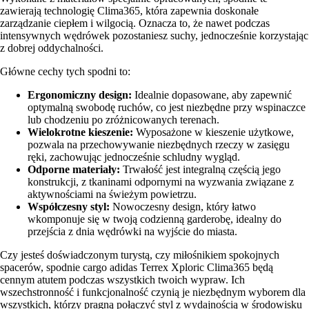
zawierają technologię Clima365, która zapewnia doskonałe
zarządzanie ciepłem i wilgocią. Oznacza to, że nawet podczas
intensywnych wędrówek pozostaniesz suchy, jednocześnie korzystając
z dobrej oddychalności.
Główne cechy tych spodni to:
Ergonomiczny design:
Idealnie dopasowane, aby zapewnić
optymalną swobodę ruchów, co jest niezbędne przy wspinaczce
lub chodzeniu po zróżnicowanych terenach.
Wielokrotne kieszenie:
Wyposażone w kieszenie użytkowe,
pozwala na przechowywanie niezbędnych rzeczy w zasięgu
ręki, zachowując jednocześnie schludny wygląd.
Odporne materiały:
Trwałość jest integralną częścią jego
konstrukcji, z tkaninami odpornymi na wyzwania związane z
aktywnościami na świeżym powietrzu.
Współczesny styl:
Nowoczesny design, który łatwo
wkomponuje się w twoją codzienną garderobę, idealny do
przejścia z dnia wędrówki na wyjście do miasta.
Czy jesteś doświadczonym turystą, czy miłośnikiem spokojnych
spacerów, spodnie cargo adidas Terrex Xploric Clima365 będą
cennym atutem podczas wszystkich twoich wypraw. Ich
wszechstronność i funkcjonalność czynią je niezbędnym wyborem dla
wszystkich, którzy pragną połączyć styl z wydajnością w środowisku