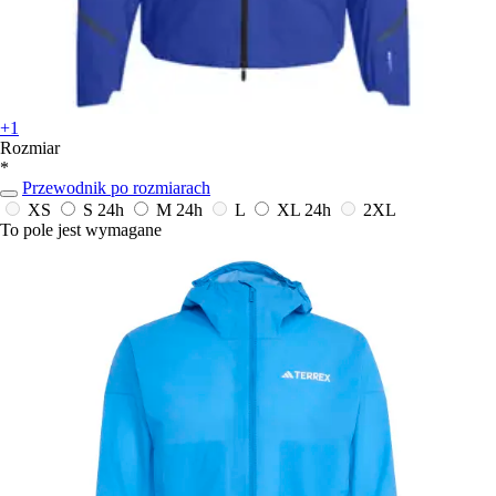
+1
Rozmiar
*
Przewodnik po rozmiarach
XS
S
24h
M
24h
L
XL
24h
2XL
To pole jest wymagane