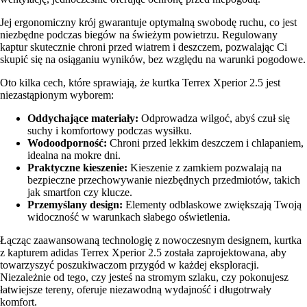
Jej ergonomiczny krój gwarantuje optymalną swobodę ruchu, co jest
niezbędne podczas biegów na świeżym powietrzu. Regulowany
kaptur skutecznie chroni przed wiatrem i deszczem, pozwalając Ci
skupić się na osiąganiu wyników, bez względu na warunki pogodowe.
Oto kilka cech, które sprawiają, że kurtka Terrex Xperior 2.5 jest
niezastąpionym wyborem:
Oddychające materiały:
Odprowadza wilgoć, abyś czuł się
suchy i komfortowy podczas wysiłku.
Wodoodporność:
Chroni przed lekkim deszczem i chlapaniem,
idealna na mokre dni.
Praktyczne kieszenie:
Kieszenie z zamkiem pozwalają na
bezpieczne przechowywanie niezbędnych przedmiotów, takich
jak smartfon czy klucze.
Przemyślany design:
Elementy odblaskowe zwiększają Twoją
widoczność w warunkach słabego oświetlenia.
Łącząc zaawansowaną technologię z nowoczesnym designem, kurtka
z kapturem adidas Terrex Xperior 2.5 została zaprojektowana, aby
towarzyszyć poszukiwaczom przygód w każdej eksploracji.
Niezależnie od tego, czy jesteś na stromym szlaku, czy pokonujesz
łatwiejsze tereny, oferuje niezawodną wydajność i długotrwały
komfort.