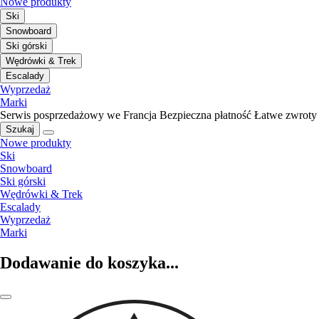
Nowe produkty
Ski
Snowboard
Ski górski
Wędrówki & Trek
Escalady
Wyprzedaż
Marki
Serwis posprzedażowy we Francja
Bezpieczna płatność
Łatwe zwroty
Szukaj
Nowe produkty
Ski
Snowboard
Ski górski
Wędrówki & Trek
Escalady
Wyprzedaż
Marki
Dodawanie do koszyka...