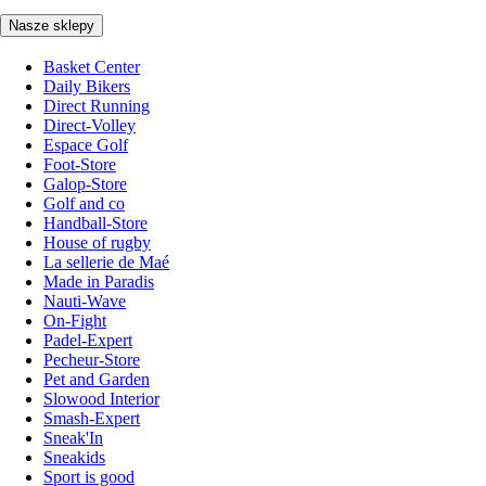
Nasze sklepy
Basket Center
Daily Bikers
Direct Running
Direct-Volley
Espace Golf
Foot-Store
Galop-Store
Golf and co
Handball-Store
House of rugby
La sellerie de Maé
Made in Paradis
Nauti-Wave
On-Fight
Padel-Expert
Pecheur-Store
Pet and Garden
Slowood Interior
Smash-Expert
Sneak'In
Sneakids
Sport is good