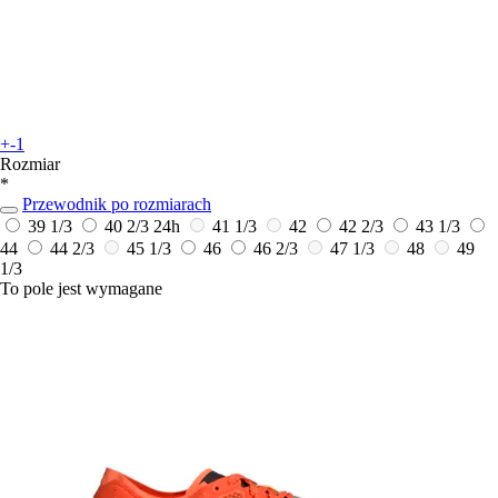
+-1
Rozmiar
*
Przewodnik po rozmiarach
39 1/3
40 2/3
24h
41 1/3
42
42 2/3
43 1/3
44
44 2/3
45 1/3
46
46 2/3
47 1/3
48
49
1/3
To pole jest wymagane