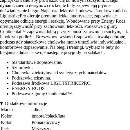
zaprojektowane, aby prowadzić cię ku nowym szczytom. Dzięki
dynamicznemu designowi rocker, te buty zapewniają płynne
doświadczenie biegu. Najlepsza lekkość. Podeszwa środkowa adidas
LightstrikePro oferuje premium lekką amortyzację, zapewniając
optymalne odbicie energii i reakcję. Wbudowane pręty Energy Rods
oferują sztywność przy zachowaniu lekkości. Podeszwa z gumy
Continental™ zapewnia dobrą przyczepność zarówno na suchym, jak
i mokrym podłożu. Bezszwowe wstawki zapewniają trwałą ochronę,
podczas gdy siateczkowa cholewka mono umożliwia indywidualne i
komfortowe dopasowanie. Na biegi i treningi, wybierz te buty do
biegania adidas na swoje następne przygody na szlakach.
Standardowe dopasowanie.
Sznurówki.
Cholewka z tekstylnych i syntetycznych materiałów.
Podszewka tekstylna.
Podeszwa środkowa LIGHTSTRIKEPRO.
ENERGY RODS
Podeszwa z gumy Continental™.
Dodatkowe informacje
Marka
adidas
Kolor
impora/cblack/luta
Kolor
Pomarańczowy
Płeć
Mężczyzna