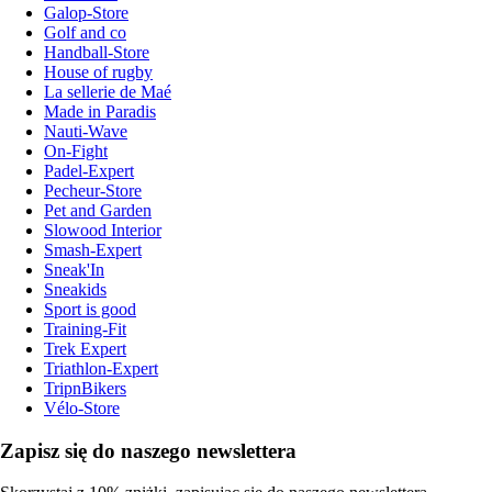
Galop-Store
Golf and co
Handball-Store
House of rugby
La sellerie de Maé
Made in Paradis
Nauti-Wave
On-Fight
Padel-Expert
Pecheur-Store
Pet and Garden
Slowood Interior
Smash-Expert
Sneak'In
Sneakids
Sport is good
Training-Fit
Trek Expert
Triathlon-Expert
TripnBikers
Vélo-Store
Zapisz się do naszego newslettera