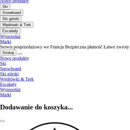
Nowe produkty
Ski
Snowboard
Ski górski
Wędrówki & Trek
Escalady
Wyprzedaż
Marki
Serwis posprzedażowy we Francja
Bezpieczna płatność
Łatwe zwroty
Szukaj
Nowe produkty
Ski
Snowboard
Ski górski
Wędrówki & Trek
Escalady
Wyprzedaż
Marki
Dodawanie do koszyka...