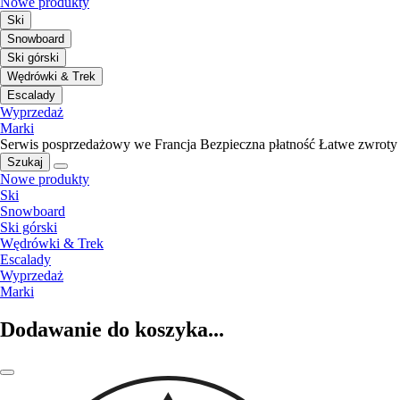
Nowe produkty
Ski
Snowboard
Ski górski
Wędrówki & Trek
Escalady
Wyprzedaż
Marki
Serwis posprzedażowy we Francja
Bezpieczna płatność
Łatwe zwroty
Szukaj
Nowe produkty
Ski
Snowboard
Ski górski
Wędrówki & Trek
Escalady
Wyprzedaż
Marki
Dodawanie do koszyka...