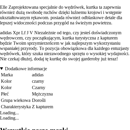
Elle Zaprojektowana specjalnie do wędrówek, kurtka ta zapewnia
również dużą swobodę ruchów dzięki luźnemu krojowi i wstępnie
ukształtowanym rękawom. posiada również odblaskowe detale dla
lepszej widoczności podczas przygód na świeżym powietrzu.
adidas Xpr Lf J V Niezależnie od tego, czy jesteś doświadczonym
wędrowcem, czy początkującym, kurtka turystyczna z kapturem
będzie Twoim sprzymierzeńcem w jak najlepszym wykorzystaniu
wspaniałej przyrody. To pozycja obowiązkowa dla każdego entuzjasty
wędrówek, który szuka niezawodnego sprzętu o wysokiej wydajności.
Nie czekaj dłużej, dodaj tę kurtkę do swojej garderoby już teraz!
Dodatkowe informacje
Marka
adidas
Kolor
czarny
Kolor
Czarny
Płeć
Mężczyzna
Grupa wiekowa
Dorośli
Charakterystyka
Z kapturem
Loading...
Loading...