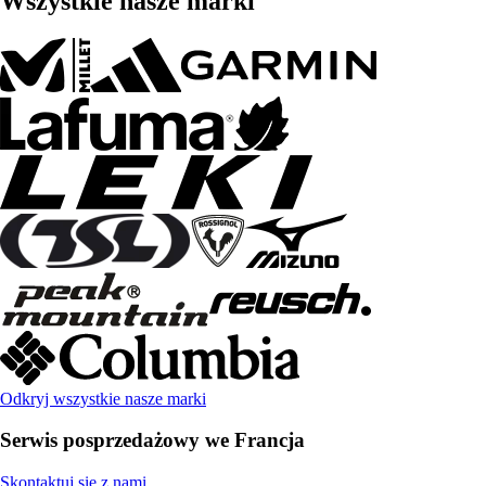
Wszystkie nasze marki
Odkryj wszystkie nasze marki
Serwis posprzedażowy we Francja
Skontaktuj się z nami