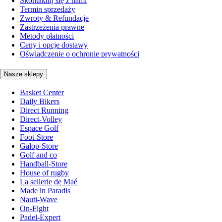
Skontaktuj się z nami
Termin sprzedaży
Zwroty & Refundacje
Zastrzeżenia prawne
Metody płatności
Ceny i opcje dostawy
Oświadczenie o ochronie prywatności
Nasze sklepy
Basket Center
Daily Bikers
Direct Running
Direct-Volley
Espace Golf
Foot-Store
Galop-Store
Golf and co
Handball-Store
House of rugby
La sellerie de Maé
Made in Paradis
Nauti-Wave
On-Fight
Padel-Expert