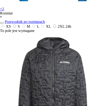
+2
Rozmiar
*
Przewodnik po rozmiarach
XS
S
M
L
XL
2XL
24h
To pole jest wymagane