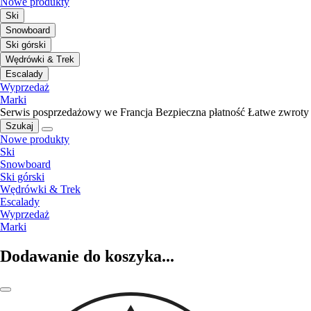
Nowe produkty
Ski
Snowboard
Ski górski
Wędrówki & Trek
Escalady
Wyprzedaż
Marki
Serwis posprzedażowy we Francja
Bezpieczna płatność
Łatwe zwroty
Szukaj
Nowe produkty
Ski
Snowboard
Ski górski
Wędrówki & Trek
Escalady
Wyprzedaż
Marki
Dodawanie do koszyka...