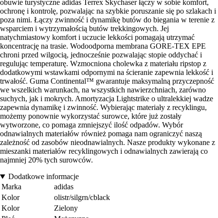
obuwie turystyczne adidas Terrex Skychaser łączy w sobie komfort,
ochronę i kontrolę, pozwalając na szybkie poruszanie się po szlakach i
poza nimi. Łączy zwinność i dynamikę butów do biegania w terenie z
wsparciem i wytrzymałością butów trekkingowych. Jej
natychmiastowy komfort i uczucie lekkości pomagają utrzymać
koncentrację na trasie. Wodoodporna membrana GORE-TEX EPE
chroni przed wilgocią, jednocześnie pozwalając stopie oddychać i
regulując temperaturę. Wzmocniona cholewka z materiału ripstop z
dodatkowymi wstawkami odpornymi na ścieranie zapewnia lekkość i
trwałość. Guma Continental™ gwarantuje maksymalną przyczepność
we wszelkich warunkach, na wszystkich nawierzchniach, zarówno
suchych, jak i mokrych. Amortyzacja Lightstrike o ultralekkiej wadze
zapewnia dynamikę i zwinność. Wybierając materiały z recyklingu,
możemy ponownie wykorzystać surowce, które już zostały
wytworzone, co pomaga zmniejszyć ilość odpadów. Wybór
odnawialnych materiałów również pomaga nam ograniczyć naszą
zależność od zasobów nieodnawialnych. Nasze produkty wykonane z
mieszanki materiałów recyklingowych i odnawialnych zawierają co
najmniej 20% tych surowców.
Dodatkowe informacje
Marka
adidas
Kolor
olistr/silgrn/cblack
Kolor
Zielony