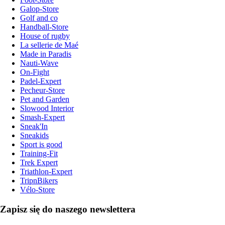
Galop-Store
Golf and co
Handball-Store
House of rugby
La sellerie de Maé
Made in Paradis
Nauti-Wave
On-Fight
Padel-Expert
Pecheur-Store
Pet and Garden
Slowood Interior
Smash-Expert
Sneak'In
Sneakids
Sport is good
Training-Fit
Trek Expert
Triathlon-Expert
TripnBikers
Vélo-Store
Zapisz się do naszego newslettera