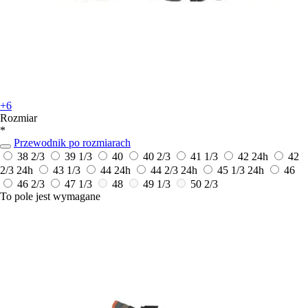
+6
Rozmiar
*
Przewodnik po rozmiarach
38 2/3
39 1/3
40
40 2/3
41 1/3
42
24h
42
2/3
24h
43 1/3
44
24h
44 2/3
24h
45 1/3
24h
46
46 2/3
47 1/3
48
49 1/3
50 2/3
To pole jest wymagane