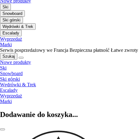
Nowe produkty
Ski
Snowboard
Ski górski
Wędrówki & Trek
Escalady
Wyprzedaż
Marki
Serwis posprzedażowy we Francja
Bezpieczna płatność
Łatwe zwroty
Szukaj
Nowe produkty
Ski
Snowboard
Ski górski
Wędrówki & Trek
Escalady
Wyprzedaż
Marki
Dodawanie do koszyka...