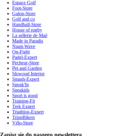
Espace Golf
Foot-Store
Galop-Store
Golf and co
Handball-Store
House of rugby
La sellerie de Maé
Made in Paradis
Nauti-Wave
On-Fight
Padel-Expert
Pecheur-Store
Pet and Garden
Slowood Interior
Smash-Expert
Sneak'In
Sneakids
Sport is good
Training-Fit
Trek Expert
Triathlon-Expert
TripnBikers
Vélo-Store
Zapisz się do naszego newslettera