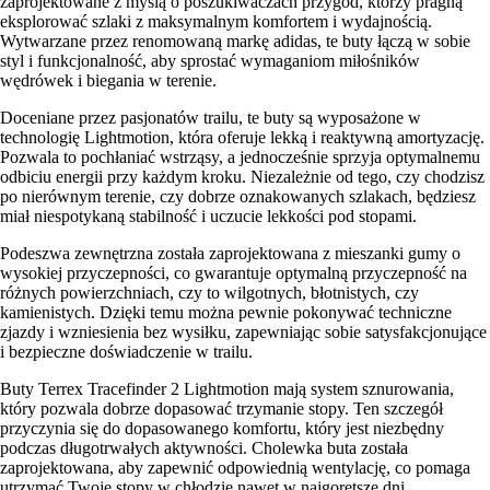
zaprojektowane z myślą o poszukiwaczach przygód, którzy pragną
eksplorować szlaki z maksymalnym komfortem i wydajnością.
Wytwarzane przez renomowaną markę adidas, te buty łączą w sobie
styl i funkcjonalność, aby sprostać wymaganiom miłośników
wędrówek i biegania w terenie.
Doceniane przez pasjonatów trailu, te buty są wyposażone w
technologię Lightmotion, która oferuje lekką i reaktywną amortyzację.
Pozwala to pochłaniać wstrząsy, a jednocześnie sprzyja optymalnemu
odbiciu energii przy każdym kroku. Niezależnie od tego, czy chodzisz
po nierównym terenie, czy dobrze oznakowanych szlakach, będziesz
miał niespotykaną stabilność i uczucie lekkości pod stopami.
Podeszwa zewnętrzna została zaprojektowana z mieszanki gumy o
wysokiej przyczepności, co gwarantuje optymalną przyczepność na
różnych powierzchniach, czy to wilgotnych, błotnistych, czy
kamienistych. Dzięki temu można pewnie pokonywać techniczne
zjazdy i wzniesienia bez wysiłku, zapewniając sobie satysfakcjonujące
i bezpieczne doświadczenie w trailu.
Buty Terrex Tracefinder 2 Lightmotion mają system sznurowania,
który pozwala dobrze dopasować trzymanie stopy. Ten szczegół
przyczynia się do dopasowanego komfortu, który jest niezbędny
podczas długotrwałych aktywności. Cholewka buta została
zaprojektowana, aby zapewnić odpowiednią wentylację, co pomaga
utrzymać Twoje stopy w chłodzie nawet w najgorętsze dni.