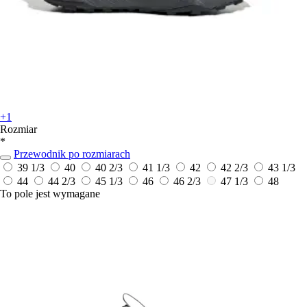
+1
Rozmiar
*
Przewodnik po rozmiarach
39 1/3
40
40 2/3
41 1/3
42
42 2/3
43 1/3
44
44 2/3
45 1/3
46
46 2/3
47 1/3
48
To pole jest wymagane