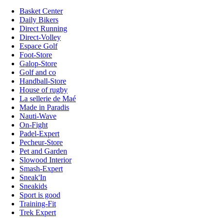
Basket Center
Daily Bikers
Direct Running
Direct-Volley
Espace Golf
Foot-Store
Galop-Store
Golf and co
Handball-Store
House of rugby
La sellerie de Maé
Made in Paradis
Nauti-Wave
On-Fight
Padel-Expert
Pecheur-Store
Pet and Garden
Slowood Interior
Smash-Expert
Sneak'In
Sneakids
Sport is good
Training-Fit
Trek Expert