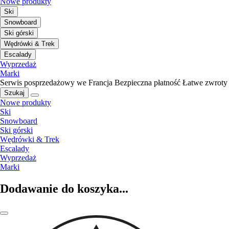
Nowe produkty
Ski
Snowboard
Ski górski
Wędrówki & Trek
Escalady
Wyprzedaż
Marki
Serwis posprzedażowy we Francja
Bezpieczna płatność
Łatwe zwroty
Szukaj
Nowe produkty
Ski
Snowboard
Ski górski
Wędrówki & Trek
Escalady
Wyprzedaż
Marki
Dodawanie do koszyka...