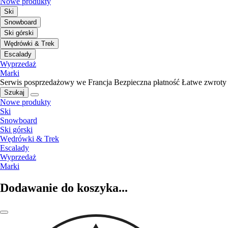
Nowe produkty
Ski
Snowboard
Ski górski
Wędrówki & Trek
Escalady
Wyprzedaż
Marki
Serwis posprzedażowy we Francja
Bezpieczna płatność
Łatwe zwroty
Szukaj
Nowe produkty
Ski
Snowboard
Ski górski
Wędrówki & Trek
Escalady
Wyprzedaż
Marki
Dodawanie do koszyka...