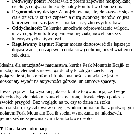
Podwójny polar:
Podszewka z polaru zapewnia niespotykaną
ciepłotę, co gwarantuje optymalny komfort w chłodne dni.
Ergonomiczny design:
Zaprojektowana, aby dopasować się do
ciała dzieci, ta kurtka zapewnia dużą swobodę ruchów, co jest
kluczowe podczas jazdy na nartach czy zimowych zabaw.
Oddychalność:
Ta kurtka umożliwia odprowadzanie wilgoci,
utrzymując komfortową temperaturę ciała, nawet podczas
intensywnych aktywności.
Regulowany kaptur:
Kaptur można dostosować dla lepszego
dopasowania, co zapewnia dodatkową ochronę przed wiatrem i
śniegiem.
Idealna dla entuzjastów narciarstwa, kurtka Peak Mountain Ecajik to
niezbędny element zimowej garderoby każdego dziecka. Jej
połączenie stylu, komfortu i funkcjonalności sprawia, że jest to
doskonały wybór na aktywności górskie lub zimowe spacery.
Inwestycja w taką wysokiej jakości kurtkę to gwarancja, że Twoje
dziecko będzie miało niezawodną ochronę i trwałe ciepło podczas
swoich przygód. Bez względu na to, czy to dzień na stoku
narciarskim, czy zabawa w śniegu, wodoodporna kurtka z podwójnym
polarem Peak Mountain Ecajik spełni wymagania najmłodszych,
jednocześnie zapewniając im komfortowe ciepło.
Dodatkowe informacje