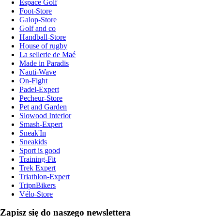
Espace Golf
Foot-Store
Galop-Store
Golf and co
Handball-Store
House of rugby
La sellerie de Maé
Made in Paradis
Nauti-Wave
On-Fight
Padel-Expert
Pecheur-Store
Pet and Garden
Slowood Interior
Smash-Expert
Sneak'In
Sneakids
Sport is good
Training-Fit
Trek Expert
Triathlon-Expert
TripnBikers
Vélo-Store
Zapisz się do naszego newslettera