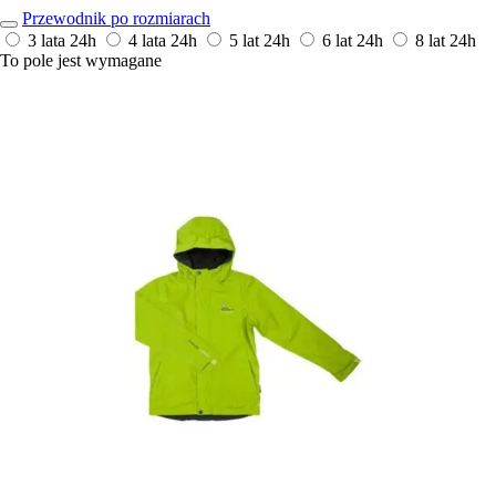
Przewodnik po rozmiarach
3 lata
24h
4 lata
24h
5 lat
24h
6 lat
24h
8 lat
24h
To pole jest wymagane