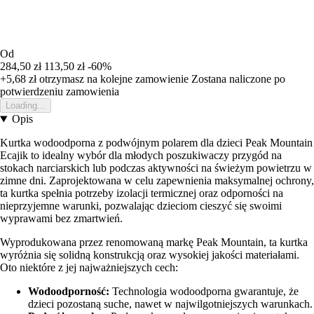
Od
284,50 zł
113,50 zł
-60%
+5,68 zł
otrzymasz na kolejne zamowienie
Zostana naliczone po
potwierdzeniu zamowienia
Loading...
Opis
Kurtka wodoodporna z podwójnym polarem dla dzieci Peak Mountain
Ecajik to idealny wybór dla młodych poszukiwaczy przygód na
stokach narciarskich lub podczas aktywności na świeżym powietrzu w
zimne dni. Zaprojektowana w celu zapewnienia maksymalnej ochrony,
ta kurtka spełnia potrzeby izolacji termicznej oraz odporności na
nieprzyjemne warunki, pozwalając dzieciom cieszyć się swoimi
wyprawami bez zmartwień.
Wyprodukowana przez renomowaną markę Peak Mountain, ta kurtka
wyróżnia się solidną konstrukcją oraz wysokiej jakości materiałami.
Oto niektóre z jej najważniejszych cech:
Wodoodporność:
Technologia wodoodporna gwarantuje, że
dzieci pozostaną suche, nawet w najwilgotniejszych warunkach.