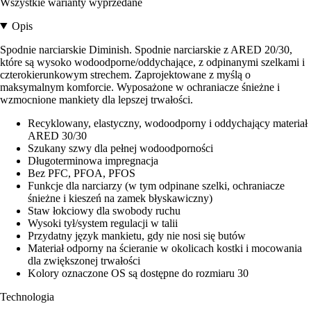
Wszystkie warianty wyprzedane
Opis
Spodnie narciarskie Diminish. Spodnie narciarskie z ARED 20/30,
które są wysoko wodoodporne/oddychające, z odpinanymi szelkami i
czterokierunkowym strechem. Zaprojektowane z myślą o
maksymalnym komforcie. Wyposażone w ochraniacze śnieżne i
wzmocnione mankiety dla lepszej trwałości.
Recyklowany, elastyczny, wodoodporny i oddychający materiał
ARED 30/30
Szukany szwy dla pełnej wodoodporności
Długoterminowa impregnacja
Bez PFC, PFOA, PFOS
Funkcje dla narciarzy (w tym odpinane szelki, ochraniacze
śnieżne i kieszeń na zamek błyskawiczny)
Staw łokciowy dla swobody ruchu
Wysoki tył/system regulacji w talii
Przydatny język mankietu, gdy nie nosi się butów
Materiał odporny na ścieranie w okolicach kostki i mocowania
dla zwiększonej trwałości
Kolory oznaczone OS są dostępne do rozmiaru 30
Technologia