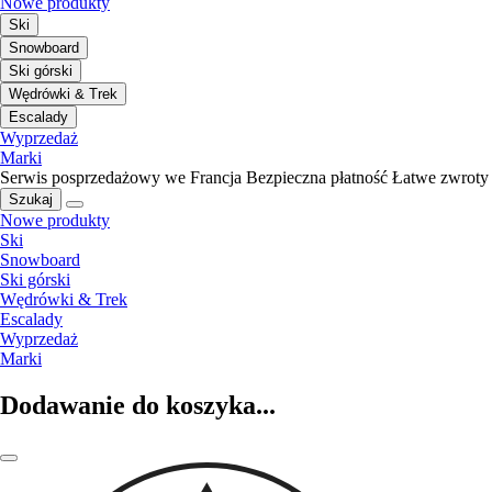
Nowe produkty
Ski
Snowboard
Ski górski
Wędrówki & Trek
Escalady
Wyprzedaż
Marki
Serwis posprzedażowy we Francja
Bezpieczna płatność
Łatwe zwroty
Szukaj
Nowe produkty
Ski
Snowboard
Ski górski
Wędrówki & Trek
Escalady
Wyprzedaż
Marki
Dodawanie do koszyka...