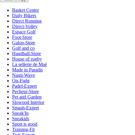
Basket Center
Daily Bikers
Direct Running
Direct-Volley
Espace Golf
Foot-Store
Galop-Store
Golf and co
Handball-Store
House of rugby
La sellerie de Maé
Made in Paradis
Nauti-Wave
On-Fight
Padel-Expert
Pecheur-Store
Pet and Garden
Slowood Interior
Smash-Expert
Sneak'In
Sneakids
Sport is good
Training-Fit
Trek Expert