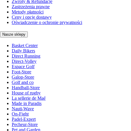
Zwroty & Refundacje
Zastrzeżenia prawne
Metody płatności
Ceny i opcje dostawy
Oświadczenie o ochronie prywatności
Nasze sklepy
Basket Center
Daily Bikers
Direct Running
Direct-Volley
Espace Golf
Foot-Store
Galop-Store
Golf and co
Handball-Store
House of rugby
La sellerie de Maé
Made in Paradis
Nauti-Wave
On-Fight
Padel-Expert
Pecheur-Store
Pet and Garden