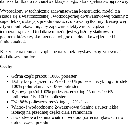
damska kurtka do narciarstwa klasycznego, która spełnia swoją nazwę.
Wyposażony w technicznie zaawansowaną konstrukcję, model ten
składa się z wiatroszczelnej i wodoodpornej dwuwarstwowej tkaniny z
super lekką izolacją z przodu oraz szczotkowanej tkaniny dżersejowej
z tyłu i pod rękawami, aby zapewnić efektywne zarządzanie
temperaturą ciała. Dodatkowo przód jest wyłożony siatkowym
polarem, który szybko przenosi wilgoć dla dodatkowej izolacji i
funkcjonalności.
Kieszenie na dłoniach zapinane na zamek błyskawiczny zapewniają
dodatkowy komfort.
Cechy:
Górna część przodu: 100% poliester
Dolny korpus przedni : Przód 100% poliester-recykling / Środek
100% poliuretan / Tył 100% poliester
Rękawy: przód 100% poliester-recykling / środek 100%
poliuretan / tył 100% poliester
Tył: 88% poliester z recyklingu, 12% elastan
Wiatro- i wodoodporna 2-warstwowa tkanina z super lekką
izolacją na przedniej części ciała i ramionach
3-warstwowa tkanina wiatro- i wodoodporna na rękawach i w
dolnej części przodu