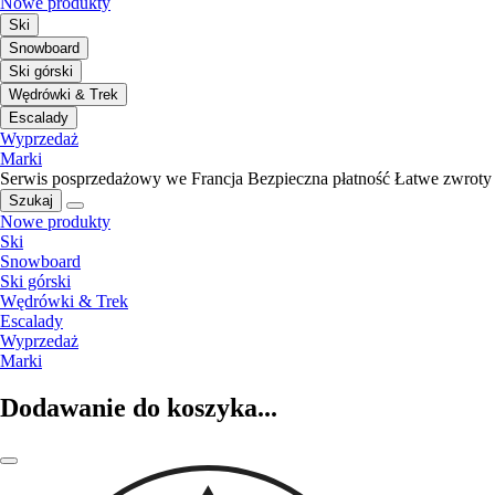
Nowe produkty
Ski
Snowboard
Ski górski
Wędrówki & Trek
Escalady
Wyprzedaż
Marki
Serwis posprzedażowy we Francja
Bezpieczna płatność
Łatwe zwroty
Szukaj
Nowe produkty
Ski
Snowboard
Ski górski
Wędrówki & Trek
Escalady
Wyprzedaż
Marki
Dodawanie do koszyka...