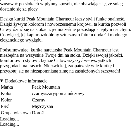
szusować po stokach w płynny sposób, nie obawiając się, że śnieg
dostanie się za plecy.
Design kurtki Peak Mountain Charmeur łączy styl i funkcjonalność.
Dzięki żywym kolorom i nowoczesnemu krojowi, ta kurtka pozwoli
Ci wyróżnić się na stokach, jednocześnie pozostając ciepłym i suchym.
Co więcej, jej kaptur ozdobiony sztucznym futrem doda Ci modnego i
eleganckiego wyglądu.
Podsumowując, kurtka narciarska Peak Mountain Charmeur jest
niezbędna na wszystkie Twoje dni na stoku. Dzięki swojej jakości,
komfortowi i stylowi, będzie Ci towarzyszyć we wszystkich
przygodach na trasach. Nie zwlekaj, zaopatrz się w tę kurtkę i
przygotuj się na niezapomnianą zimę na zaśnieżonych szczytach!
Dodatkowe informacje
Marka
Peak Mountain
Kolor
czarny/szary/pomarańczowy
Kolor
Czarny
Płeć
Mężczyzna
Grupa wiekowa
Dorośli
Loading...
Loading...