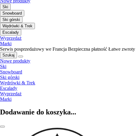
Nowe produkty
Ski
Snowboard
Ski górski
Wędrówki & Trek
Escalady
Wyprzedaż
Marki
Serwis posprzedażowy we Francja
Bezpieczna płatność
Łatwe zwroty
Szukaj
Nowe produkty
Ski
Snowboard
Ski górski
Wędrówki & Trek
Escalady
Wyprzedaż
Marki
Dodawanie do koszyka...