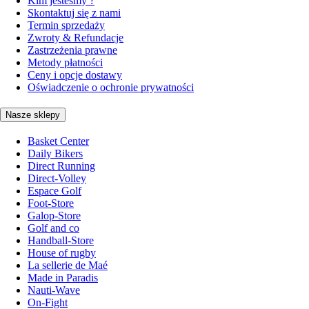
Kim jesteśmy ?
Skontaktuj się z nami
Termin sprzedaży
Zwroty & Refundacje
Zastrzeżenia prawne
Metody płatności
Ceny i opcje dostawy
Oświadczenie o ochronie prywatności
Nasze sklepy
Basket Center
Daily Bikers
Direct Running
Direct-Volley
Espace Golf
Foot-Store
Galop-Store
Golf and co
Handball-Store
House of rugby
La sellerie de Maé
Made in Paradis
Nauti-Wave
On-Fight