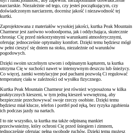
styl i funkcjonalność, aby zapewnić niezapomniane doświadczenie
narciarskie. Niezależnie od tego, czy jesteś początkującym, czy
doświadczonym narciarzem, docenisz jakość i niezawodność tej
kurtki.
Zaprojektowana z materiałów wysokiej jakości, kurtka Peak Mountain
Charmeur jest zarówno wodoodporna, jak i oddychająca, skutecznie
chroniąc Cię przed niekorzystnymi warunkami atmosferycznymi,
oferując jednocześnie optymalny komfort. Dzięki temu będziesz mógł
w pełni cieszyć się dniem na stoku, niezależnie od warunków
pogodowych.
Dzięki swoim szczelnym szwom i odpinanym kapturem, ta kurtka
utrzyma Cię w suchości nawet w intensywnym deszczu lub śnieżycy.
Co więcej, zamki wentylacyjne pod pachami pozwolą Ci regulować
temperaturę ciała w zależności od wysiłku fizycznego.
Kurtka Peak Mountain Charmeur jest również wyposażona w kilka
praktycznych kieszeni, w tym jedną kieszeń wewnętrzną, aby
bezpiecznie przechowywać swoje rzeczy osobiste. Dzięki temu
będziesz miał klucze, telefon i portfel pod ręką, bez ryzyka zgubienia
ich podczas jazdy na nartach.
I to nie wszystko, ta kurtka ma także odpinaną mankiet
przeciwsnieżny, który ochroni Cię przed śniegiem i zimnem,
jednocześnie oferując pełną swobodę ruchów. Dzięki temu możesz