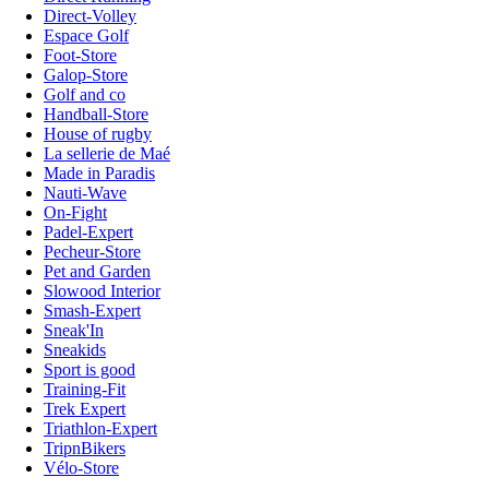
Direct-Volley
Espace Golf
Foot-Store
Galop-Store
Golf and co
Handball-Store
House of rugby
La sellerie de Maé
Made in Paradis
Nauti-Wave
On-Fight
Padel-Expert
Pecheur-Store
Pet and Garden
Slowood Interior
Smash-Expert
Sneak'In
Sneakids
Sport is good
Training-Fit
Trek Expert
Triathlon-Expert
TripnBikers
Vélo-Store