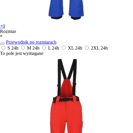
+0
Rozmiar
*
Przewodnik po rozmiarach
S
24h
M
24h
L
24h
XL
24h
2XL
24h
To pole jest wymagane