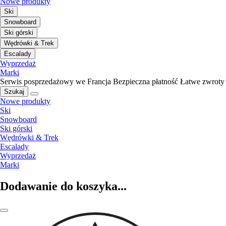
Nowe produkty
Ski
Snowboard
Ski górski
Wędrówki & Trek
Escalady
Wyprzedaż
Marki
Serwis posprzedażowy we Francja
Bezpieczna płatność
Łatwe zwroty
Szukaj
Nowe produkty
Ski
Snowboard
Ski górski
Wędrówki & Trek
Escalady
Wyprzedaż
Marki
Dodawanie do koszyka...