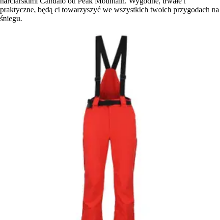
narciarskimi Candalo od Peak Mountain. Wygodne, trwałe i
praktyczne, będą ci towarzyszyć we wszystkich twoich przygodach na
śniegu.