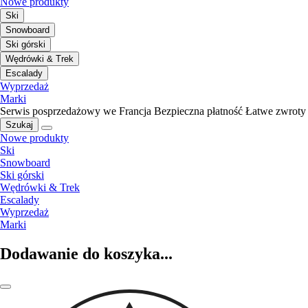
Nowe produkty
Ski
Snowboard
Ski górski
Wędrówki & Trek
Escalady
Wyprzedaż
Marki
Serwis posprzedażowy we Francja
Bezpieczna płatność
Łatwe zwroty
Szukaj
Nowe produkty
Ski
Snowboard
Ski górski
Wędrówki & Trek
Escalady
Wyprzedaż
Marki
Dodawanie do koszyka...