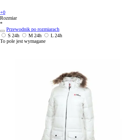
+0
Rozmiar
*
Przewodnik po rozmiarach
S
24h
M
24h
L
24h
To pole jest wymagane