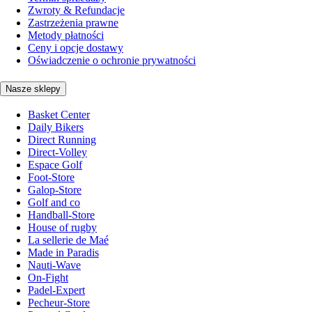
Zwroty & Refundacje
Zastrzeżenia prawne
Metody płatności
Ceny i opcje dostawy
Oświadczenie o ochronie prywatności
Nasze sklepy
Basket Center
Daily Bikers
Direct Running
Direct-Volley
Espace Golf
Foot-Store
Galop-Store
Golf and co
Handball-Store
House of rugby
La sellerie de Maé
Made in Paradis
Nauti-Wave
On-Fight
Padel-Expert
Pecheur-Store