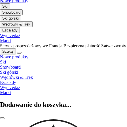
Nowe produkty
Ski
Snowboard
Ski górski
Wędrówki & Trek
Escalady
Wyprzedaż
Marki
Serwis posprzedażowy we Francja
Bezpieczna płatność
Łatwe zwroty
Szukaj
Nowe produkty
Ski
Snowboard
Ski górski
Wędrówki & Trek
Escalady
Wyprzedaż
Marki
Dodawanie do koszyka...