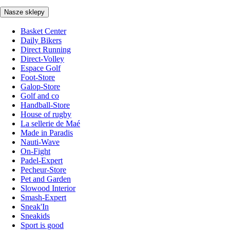
Nasze sklepy
Basket Center
Daily Bikers
Direct Running
Direct-Volley
Espace Golf
Foot-Store
Galop-Store
Golf and co
Handball-Store
House of rugby
La sellerie de Maé
Made in Paradis
Nauti-Wave
On-Fight
Padel-Expert
Pecheur-Store
Pet and Garden
Slowood Interior
Smash-Expert
Sneak'In
Sneakids
Sport is good