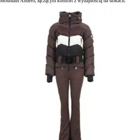
Mountain Antiero, łączącym komfort z wydajnością na stokach.