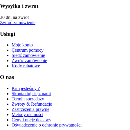
Wysyłka i zwrot
30 dni na zwrot
Zwróć zamówienie
Usługi
Moje konto
Centrum pomocy
Śledź zamówienie
Zwróć zamówienie
Kody rabatowe
O nas
Kim jesteśmy ?
Skontaktuj się z nami
Termin sprzedaży
Zwroty & Refundacje
Zastrzeżenia prawne
Metody płatności
Ceny i opcje dostawy
Oświadczenie o ochronie prywatności