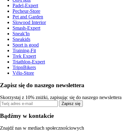
Padel-Expert
Pecheur-Store
Pet and Garden
Slowood Interior
Smash-Expert
Sneak'In
Sneakids
Sport is good
Training-Fit
Trek Expert
Triathlon-Expert
TripnBikers
Vélo-Store
Zapisz się do naszego newslettera
Skorzystaj z 10% zniżki, zapisując się do naszego newslettera
Zapisz się
Bądźmy w kontakcie
Znajdź nas w mediach społecznościowych