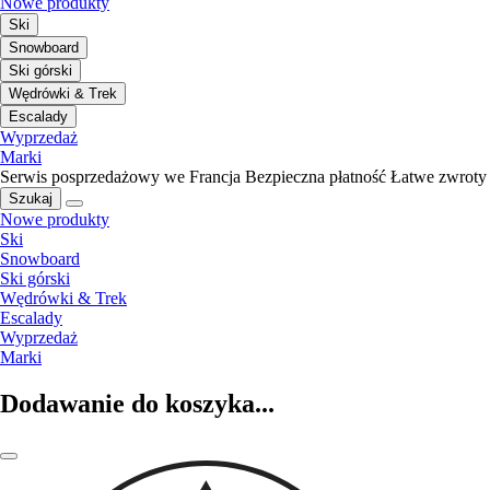
Nowe produkty
Ski
Snowboard
Ski górski
Wędrówki & Trek
Escalady
Wyprzedaż
Marki
Serwis posprzedażowy we Francja
Bezpieczna płatność
Łatwe zwroty
Szukaj
Nowe produkty
Ski
Snowboard
Ski górski
Wędrówki & Trek
Escalady
Wyprzedaż
Marki
Dodawanie do koszyka...