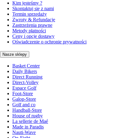
Kim jesteśmy ?
Skontaktuj się z nami
Termin sprzedaży
Zwroty & Refundacje
Zastrzeżenia prawne
Metody płatności
Ceny i opcje dostawy
Oświadczenie o ochronie prywatności
Nasze sklepy
Basket Center
Daily Bikers
Direct Running
Direct-Volley
Espace Golf
Foot-Store
Galop-Store
Golf and co
Handball-Store
House of rugby
La sellerie de Maé
Made in Paradis
Nauti-Wave
On-Fight