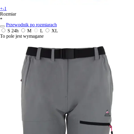
+-1
Rozmiar
*
Przewodnik po rozmiarach
S
24h
M
L
XL
To pole jest wymagane