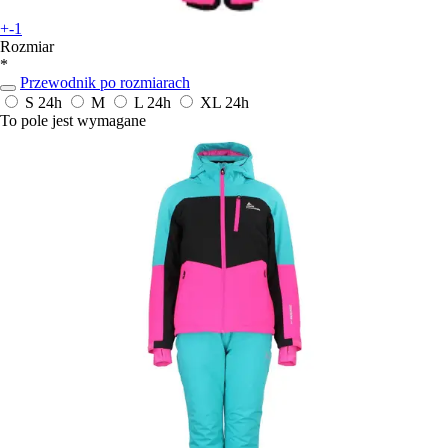
+-1
Rozmiar
*
Przewodnik po rozmiarach
S
24h
M
L
24h
XL
24h
To pole jest wymagane