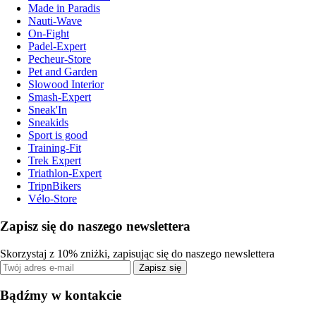
Made in Paradis
Nauti-Wave
On-Fight
Padel-Expert
Pecheur-Store
Pet and Garden
Slowood Interior
Smash-Expert
Sneak'In
Sneakids
Sport is good
Training-Fit
Trek Expert
Triathlon-Expert
TripnBikers
Vélo-Store
Zapisz się do naszego newslettera
Skorzystaj z 10% zniżki, zapisując się do naszego newslettera
Zapisz się
Bądźmy w kontakcie