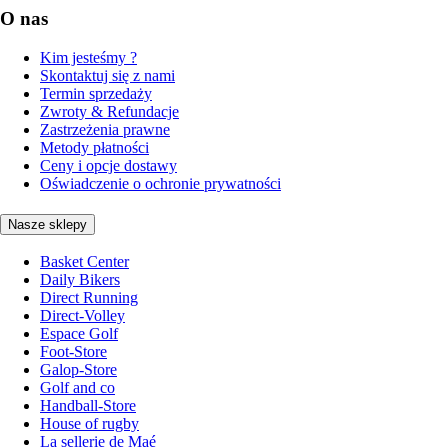
O nas
Kim jesteśmy ?
Skontaktuj się z nami
Termin sprzedaży
Zwroty & Refundacje
Zastrzeżenia prawne
Metody płatności
Ceny i opcje dostawy
Oświadczenie o ochronie prywatności
Nasze sklepy
Basket Center
Daily Bikers
Direct Running
Direct-Volley
Espace Golf
Foot-Store
Galop-Store
Golf and co
Handball-Store
House of rugby
La sellerie de Maé