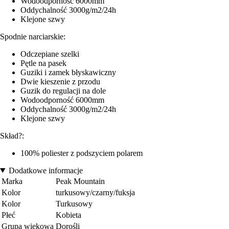
Wodoodporność 6000mm
Oddychalność 3000g/m2/24h
Klejone szwy
Spodnie narciarskie:
Odczepiane szelki
Pętle na pasek
Guziki i zamek błyskawiczny
Dwie kieszenie z przodu
Guzik do regulacji na dole
Wodoodporność 6000mm
Oddychalność 3000g/m2/24h
Klejone szwy
Skład?:
100% poliester z podszyciem polarem
Dodatkowe informacje
Marka
Peak Mountain
Kolor
turkusowy/czarny/fuksja
Kolor
Turkusowy
Płeć
Kobieta
Grupa wiekowa
Dorośli