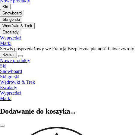
Nowe produkty
Ski
Snowboard
Ski górski
Wędrówki & Trek
Escalady
Wyprzedaż
Marki
Serwis posprzedażowy we Francja
Bezpieczna płatność
Łatwe zwroty
Szukaj
Nowe produkty
Ski
Snowboard
Ski górski
Wędrówki & Trek
Escalady
Wyprzedaż
Marki
Dodawanie do koszyka...