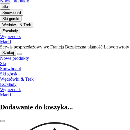
Nowe produkty
Ski
Snowboard
Ski górski
Wędrówki & Trek
Escalady
Wyprzedaż
Marki
Serwis posprzedażowy we Francja
Bezpieczna płatność
Łatwe zwroty
Szukaj
Nowe produkty
Ski
Snowboard
Ski górski
Wędrówki & Trek
Escalady
Wyprzedaż
Marki
Dodawanie do koszyka...