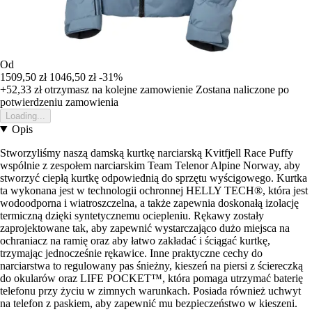
Od
1509,50 zł
1046,50 zł
-31%
+52,33 zł
otrzymasz na kolejne zamowienie
Zostana naliczone po
potwierdzeniu zamowienia
Loading...
Opis
Stworzyliśmy naszą damską kurtkę narciarską Kvitfjell Race Puffy
wspólnie z zespołem narciarskim Team Telenor Alpine Norway, aby
stworzyć ciepłą kurtkę odpowiednią do sprzętu wyścigowego. Kurtka
ta wykonana jest w technologii ochronnej HELLY TECH®, która jest
wodoodporna i wiatroszczelna, a także zapewnia doskonałą izolację
termiczną dzięki syntetycznemu ociepleniu. Rękawy zostały
zaprojektowane tak, aby zapewnić wystarczająco dużo miejsca na
ochraniacz na ramię oraz aby łatwo zakładać i ściągać kurtkę,
trzymając jednocześnie rękawice. Inne praktyczne cechy do
narciarstwa to regulowany pas śnieżny, kieszeń na piersi z ściereczką
do okularów oraz LIFE POCKET™, która pomaga utrzymać baterię
telefonu przy życiu w zimnych warunkach. Posiada również uchwyt
na telefon z paskiem, aby zapewnić mu bezpieczeństwo w kieszeni.