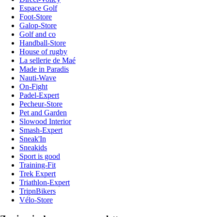
Espace Golf
Foot-Store
Galop-Store
Golf and co
Handball-Store
House of rugby
La sellerie de Maé
Made in Paradis
Nauti-Wave
On-Fight
Padel-Expert
Pecheur-Store
Pet and Garden
Slowood Interior
Smash-Expert
Sneak'In
Sneakids
Sport is good
Training-Fit
Trek Expert
Triathlon-Expert
TripnBikers
Vélo-Store