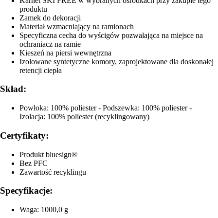
Karnet SKI FREE w wybranych ośrodkach przy zakupie tego
produktu
Zamek do dekoracji
Materiał wzmacniający na ramionach
Specyficzna cecha do wyścigów pozwalająca na miejsce na
ochraniacz na ramie
Kieszeń na piersi wewnętrzna
Izolowane syntetyczne komory, zaprojektowane dla doskonałej
retencji ciepła
Skład:
Powłoka: 100% poliester - Podszewka: 100% poliester -
Izolacja: 100% poliester (recyklingowany)
Certyfikaty:
Produkt bluesign®
Bez PFC
Zawartość recyklingu
Specyfikacje:
Waga: 1000,0 g