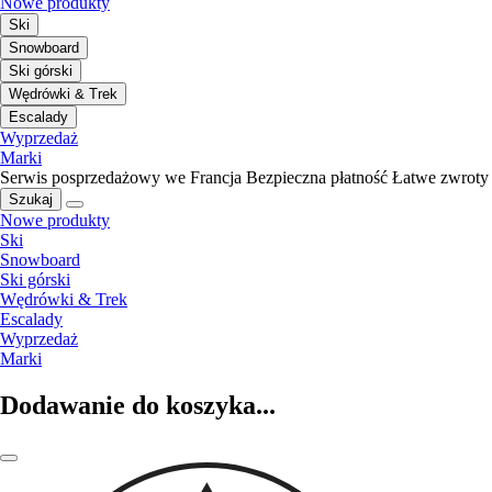
Nowe produkty
Ski
Snowboard
Ski górski
Wędrówki & Trek
Escalady
Wyprzedaż
Marki
Serwis posprzedażowy we Francja
Bezpieczna płatność
Łatwe zwroty
Szukaj
Nowe produkty
Ski
Snowboard
Ski górski
Wędrówki & Trek
Escalady
Wyprzedaż
Marki
Dodawanie do koszyka...