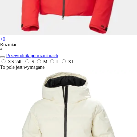
+0
Rozmiar
*
Przewodnik po rozmiarach
XS
24h
S
M
L
XL
To pole jest wymagane