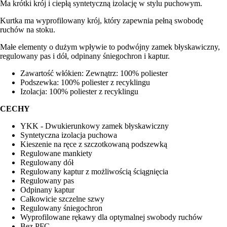
Ma krótki krój i ciepłą syntetyczną izolację w stylu puchowym.
Kurtka ma wyprofilowany krój, który zapewnia pełną swobodę
ruchów na stoku.
Małe elementy o dużym wpływie to podwójny zamek błyskawiczny,
regulowany pas i dół, odpinany śniegochron i kaptur.
Zawartość włókien: Zewnątrz: 100% poliester
Podszewka: 100% poliester z recyklingu
Izolacja: 100% poliester z recyklingu
CECHY
YKK - Dwukierunkowy zamek błyskawiczny
Syntetyczna izolacja puchowa
Kieszenie na ręce z szczotkowaną podszewką
Regulowane mankiety
Regulowany dół
Regulowany kaptur z możliwością ściągnięcia
Regulowany pas
Odpinany kaptur
Całkowicie szczelne szwy
Regulowany śniegochron
Wyprofilowane rękawy dla optymalnej swobody ruchów
Bez PFC