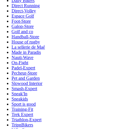
Daily Bikers
Direct Running
Direct-Volley
Espace Golf
Foot-Store
Galop-Store
Golf and co
Handball-Store
House of rugby
La sellerie de Maé
Made in Paradis
Nauti-Wave
On-Fight
Padel-Expert
Pecheur-Store
Pet and Garden
Slowood Interior
Smash-Expert
Sneak'In
Sneakids
Sport is good
Training-Fit
Trek Expert
Triathlon-Expert
TripnBikers