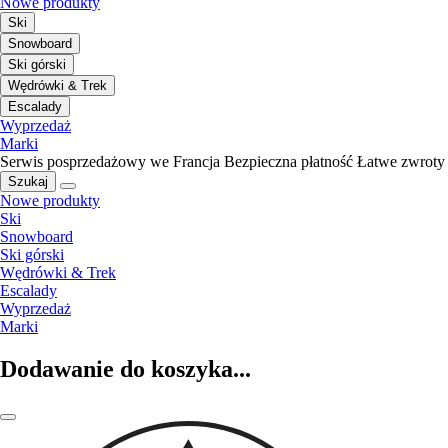
Nowe produkty
Ski
Snowboard
Ski górski
Wędrówki & Trek
Escalady
Wyprzedaż
Marki
Serwis posprzedażowy we Francja
Bezpieczna płatność
Łatwe zwroty
Szukaj
Nowe produkty
Ski
Snowboard
Ski górski
Wędrówki & Trek
Escalady
Wyprzedaż
Marki
Dodawanie do koszyka...