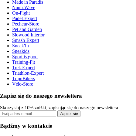
Made in Paradis
Nauti-Wave
On-Fight
Padel-Expert
Pecheur-Store
Pet and Garden
Slowood Interior
Smash-Expert
Sneak'In
Sneakids
Sport is good
Training-Fit
Trek Expert
Triathlon-Expert
TripnBikers
Vélo-Store
Zapisz się do naszego newslettera
Skorzystaj z 10% zniżki, zapisując się do naszego newslettera
Zapisz się
Bądźmy w kontakcie