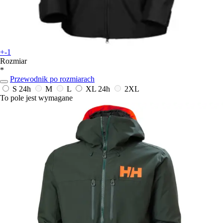
+-1
Rozmiar
*
Przewodnik po rozmiarach
S
24h
M
L
XL
24h
2XL
To pole jest wymagane