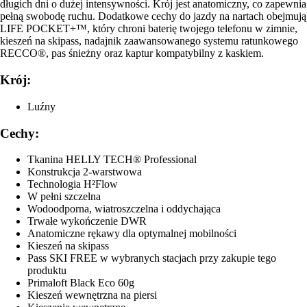
długich dni o dużej intensywności. Krój jest anatomiczny, co zapewnia
pełną swobodę ruchu. Dodatkowe cechy do jazdy na nartach obejmują
LIFE POCKET+™, który chroni baterię twojego telefonu w zimnie,
kieszeń na skipass, nadajnik zaawansowanego systemu ratunkowego
RECCO®, pas śnieżny oraz kaptur kompatybilny z kaskiem.
Krój:
Luźny
Cechy:
Tkanina HELLY TECH® Professional
Konstrukcja 2-warstwowa
Technologia H²Flow
W pełni szczelna
Wodoodporna, wiatroszczelna i oddychająca
Trwałe wykończenie DWR
Anatomiczne rękawy dla optymalnej mobilności
Kieszeń na skipass
Pass SKI FREE w wybranych stacjach przy zakupie tego
produktu
Primaloft Black Eco 60g
Kieszeń wewnętrzna na piersi