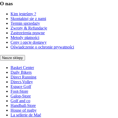
O nas
Kim jesteśmy ?
Skontaktuj się z nami
Termin sprzedaży
Zwroty & Refundacje
Zastrzeżenia prawne
Metody płatności
Ceny i opcje dostawy
Oświadczenie o ochronie prywatności
Nasze sklepy
Basket Center
Daily Bikers
Direct Running
Direct-Volley
Espace Golf
Foot-Store
Galop-Store
Golf and co
Handball-Store
House of rugby
La sellerie de Maé