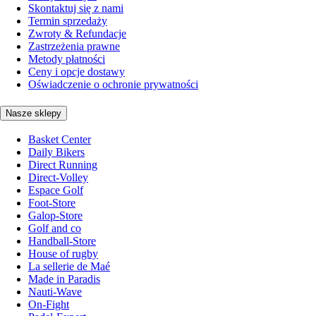
Skontaktuj się z nami
Termin sprzedaży
Zwroty & Refundacje
Zastrzeżenia prawne
Metody płatności
Ceny i opcje dostawy
Oświadczenie o ochronie prywatności
Nasze sklepy
Basket Center
Daily Bikers
Direct Running
Direct-Volley
Espace Golf
Foot-Store
Galop-Store
Golf and co
Handball-Store
House of rugby
La sellerie de Maé
Made in Paradis
Nauti-Wave
On-Fight