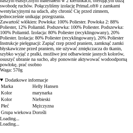
naszym elastycznym materiałem w 2 kierunkach, oferującym dużą
swobodę ruchów. Połączyliśmy izolację PrimaLoft® z zamkami
wentylacyjnymi na udach, aby chronić Cię przed zimnem,
jednocześnie unikając przegrzania.
Zawartość włókien: Powłoka: 100% Poliester. Powłoka 2: 88%
Poliester, 12% Poliamid. Podszewka: 100% Poliester. Podszewka:
100% Poliamid. Izolacja: 80% Poliester (recyklingowany), 20%
Poliester. Izolacja: 80% Poliester (recyklingowany), 20% Poliester
Instrukcje pielęgnacji: Zapiąć rzep przed praniem, zamknąć zamki
błyskawiczne przed praniem, nie używać zmiękczacza do tkanin,
szybko wyjąć z pralki, możliwe jest odbarwienie jasnych kolorów,
osuszyć ubranie na sucho, aby ponownie aktywować wodoodporną
powłokę, prać osobno
Waga: 570g
Dodatkowe informacje
Marka
Helly Hansen
Kolor
marynarka
Kolor
Niebieski
Płeć
Mężczyzna
Grupa wiekowa
Dorośli
Loading...
Loading...