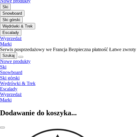
Nowe produkty
Ski
Snowboard
Ski górski
Wędrówki & Trek
Escalady
Wyprzedaż
Marki
Serwis posprzedażowy we Francja
Bezpieczna płatność
Łatwe zwroty
Szukaj
Nowe produkty
Ski
Snowboard
Ski górski
Wędrówki & Trek
Escalady
Wyprzedaż
Marki
Dodawanie do koszyka...