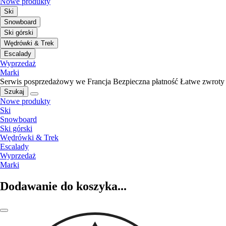
Nowe produkty
Ski
Snowboard
Ski górski
Wędrówki & Trek
Escalady
Wyprzedaż
Marki
Serwis posprzedażowy we Francja
Bezpieczna płatność
Łatwe zwroty
Szukaj
Nowe produkty
Ski
Snowboard
Ski górski
Wędrówki & Trek
Escalady
Wyprzedaż
Marki
Dodawanie do koszyka...