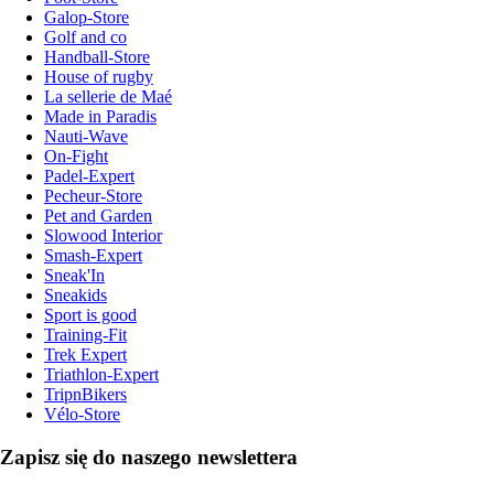
Galop-Store
Golf and co
Handball-Store
House of rugby
La sellerie de Maé
Made in Paradis
Nauti-Wave
On-Fight
Padel-Expert
Pecheur-Store
Pet and Garden
Slowood Interior
Smash-Expert
Sneak'In
Sneakids
Sport is good
Training-Fit
Trek Expert
Triathlon-Expert
TripnBikers
Vélo-Store
Zapisz się do naszego newslettera