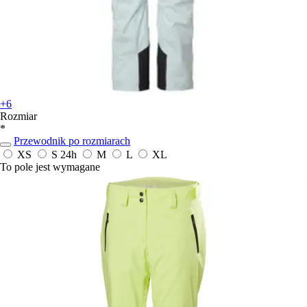
+6
Rozmiar
*
Przewodnik po rozmiarach
XS
S
24h
M
L
XL
To pole jest wymagane