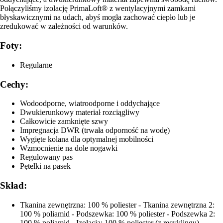
Połączyliśmy izolację PrimaLoft® z wentylacyjnymi zamkami
błyskawicznymi na udach, abyś mogła zachować ciepło lub je
zredukować w zależności od warunków.
Foty:
Regularne
Cechy:
Wodoodporne, wiatroodporne i oddychające
Dwukierunkowy materiał rozciągliwy
Całkowicie zamknięte szwy
Impregnacja DWR (trwała odporność na wodę)
Wygięte kolana dla optymalnej mobilności
Wzmocnienie na dole nogawki
Regulowany pas
Pętelki na pasek
Skład:
Tkanina zewnętrzna: 100 % poliester - Tkanina zewnętrzna 2:
100 % poliamid - Podszewka: 100 % poliester - Podszewka 2:
100 % poliamid - Izolacja: 100 % poliester (z recyklingu)