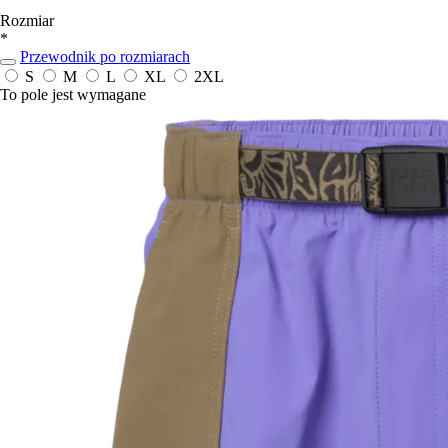
Rozmiar
*
Przewodnik po rozmiarach
S
M
L
XL
2XL
To pole jest wymagane