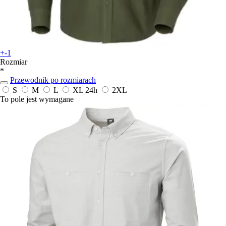
+-1
Rozmiar
*
Przewodnik po rozmiarach
S
M
L
XL
24h
2XL
To pole jest wymagane