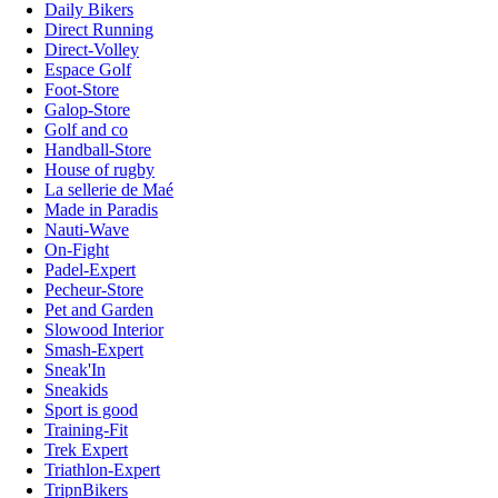
Daily Bikers
Direct Running
Direct-Volley
Espace Golf
Foot-Store
Galop-Store
Golf and co
Handball-Store
House of rugby
La sellerie de Maé
Made in Paradis
Nauti-Wave
On-Fight
Padel-Expert
Pecheur-Store
Pet and Garden
Slowood Interior
Smash-Expert
Sneak'In
Sneakids
Sport is good
Training-Fit
Trek Expert
Triathlon-Expert
TripnBikers