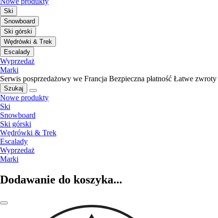
Nowe produkty
Ski
Snowboard
Ski górski
Wędrówki & Trek
Escalady
Wyprzedaż
Marki
Serwis posprzedażowy we Francja
Bezpieczna płatność
Łatwe zwroty
Szukaj
Nowe produkty
Ski
Snowboard
Ski górski
Wędrówki & Trek
Escalady
Wyprzedaż
Marki
Dodawanie do koszyka...