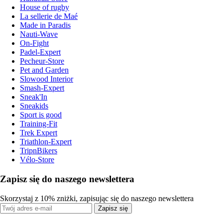
House of rugby
La sellerie de Maé
Made in Paradis
Nauti-Wave
On-Fight
Padel-Expert
Pecheur-Store
Pet and Garden
Slowood Interior
Smash-Expert
Sneak'In
Sneakids
Sport is good
Training-Fit
Trek Expert
Triathlon-Expert
TripnBikers
Vélo-Store
Zapisz się do naszego newslettera
Skorzystaj z 10% zniżki, zapisując się do naszego newslettera
Zapisz się