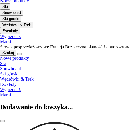
Nowe produkty
Ski
Snowboard
Ski górski
Wędrówki & Trek
Escalady
Wyprzedaż
Marki
Serwis posprzedażowy we Francja
Bezpieczna płatność
Łatwe zwroty
Szukaj
Nowe produkty
Ski
Snowboard
Ski górski
Wędrówki & Trek
Escalady
Wyprzedaż
Marki
Dodawanie do koszyka...