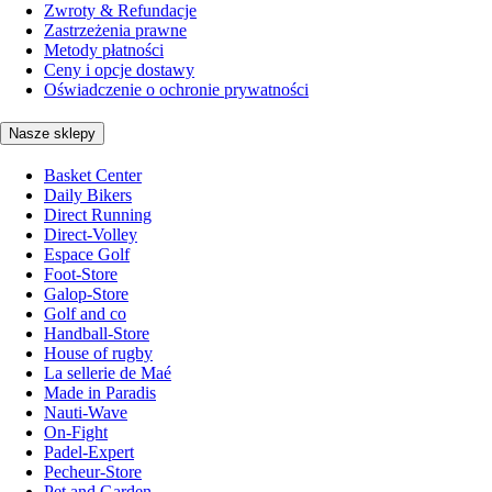
Zwroty & Refundacje
Zastrzeżenia prawne
Metody płatności
Ceny i opcje dostawy
Oświadczenie o ochronie prywatności
Nasze sklepy
Basket Center
Daily Bikers
Direct Running
Direct-Volley
Espace Golf
Foot-Store
Galop-Store
Golf and co
Handball-Store
House of rugby
La sellerie de Maé
Made in Paradis
Nauti-Wave
On-Fight
Padel-Expert
Pecheur-Store
Pet and Garden