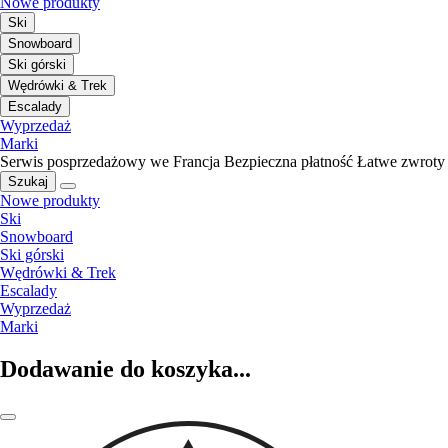
Nowe produkty
Ski
Snowboard
Ski górski
Wędrówki & Trek
Escalady
Wyprzedaż
Marki
Serwis posprzedażowy we Francja
Bezpieczna płatność
Łatwe zwroty
Szukaj
Nowe produkty
Ski
Snowboard
Ski górski
Wędrówki & Trek
Escalady
Wyprzedaż
Marki
Dodawanie do koszyka...