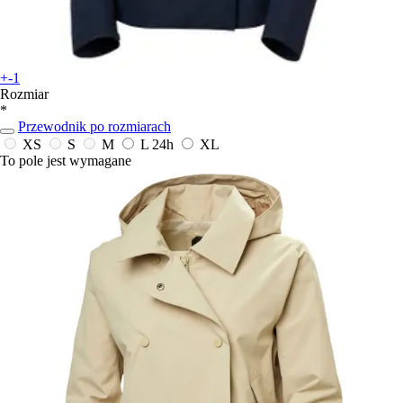
+-1
Rozmiar
*
Przewodnik po rozmiarach
XS
S
M
L
24h
XL
To pole jest wymagane