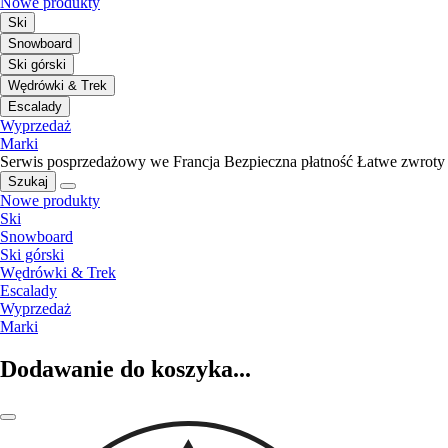
Nowe produkty
Ski
Snowboard
Ski górski
Wędrówki & Trek
Escalady
Wyprzedaż
Marki
Serwis posprzedażowy we Francja
Bezpieczna płatność
Łatwe zwroty
Szukaj
Nowe produkty
Ski
Snowboard
Ski górski
Wędrówki & Trek
Escalady
Wyprzedaż
Marki
Dodawanie do koszyka...