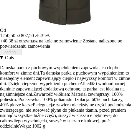
Od
1250,50 zł
807,50 zł
-35%
+40,38 zł
otrzymasz na kolejne zamowienie
Zostana naliczone po
potwierdzeniu zamowienia
Loading...
Opis
Damska parka z puchowym wypełnieniem zapewniająca ciepło i
komfort w zimne dni.Ta damska parka z puchowym wypełnieniem to
niezbędny element zapewniający ciepło i najwyższy komfort w zimne
dni. Dzięki ciepłemu wypełnieniu puchem Allied® i wodoodpornej
tkaninie zapewniającej dodatkową ochronę, ta parka jest idealna na
najzimniejsze dni.Zawartość włókien: Materiał zewnętrzny: 100%
poliestru. Podszewka: 100% poliamidu. Izolacja: 60% puch kaczy,
40% pierze kaczePielęgnacja: zawiera nietekstylne części pochodzenia
zwierzęcego, nie stosować płynu do płukania tkanin, przed praniem
usunąć wszystkie luźne części, suszyć w suszarce bębnowej do
całkowitego wyschnięcia, suszyć w suszarce kulowej, prać
oddzielnieWaga: 1002 g