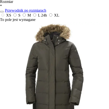
Rozmiar
*
Przewodnik po rozmiarach
XS
S
M
L
24h
XL
To pole jest wymagane