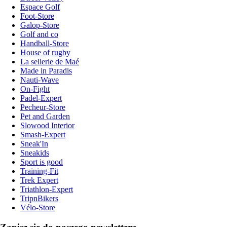
Espace Golf
Foot-Store
Galop-Store
Golf and co
Handball-Store
House of rugby
La sellerie de Maé
Made in Paradis
Nauti-Wave
On-Fight
Padel-Expert
Pecheur-Store
Pet and Garden
Slowood Interior
Smash-Expert
Sneak'In
Sneakids
Sport is good
Training-Fit
Trek Expert
Triathlon-Expert
TripnBikers
Vélo-Store